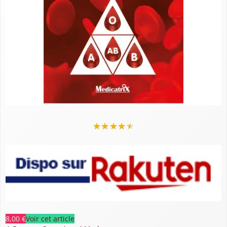
★
★
★
★
★
8,00 €
Voir cet article