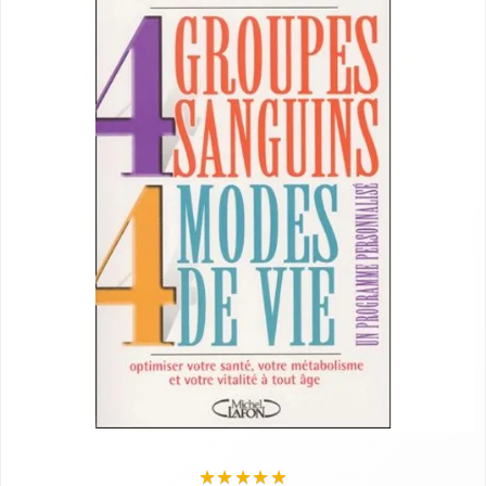
★
★
★
★
★