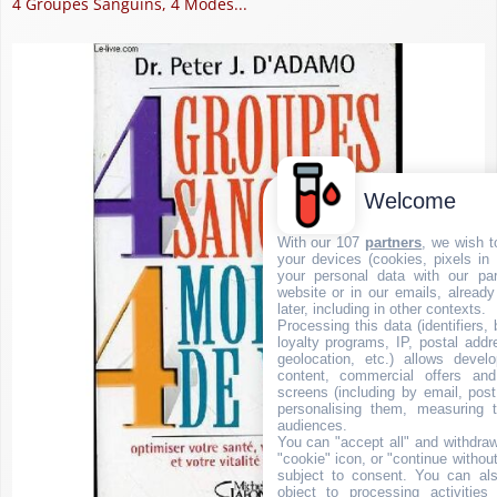
4 Groupes Sanguins, 4 Modes...
Welcome
With our 107
partners
, we wish t
your devices (cookies, pixels in
your personal data with our par
website or in our emails, alread
later, including in other contexts.
Processing this data (identifiers,
loyalty programs, IP, postal add
geolocation, etc.) allows devel
content, commercial offers an
screens (including by email, pos
personalising them, measuring t
audiences.
You can "accept all" and withdraw
"cookie" icon, or "continue without
subject to consent. You can als
object to processing activitie