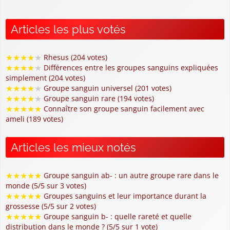
Articles les plus votés
★
★
★
★
★
Rhesus (204 votes)
★
★
★
★
★
Différences entre les groupes sanguins expliquées
simplement (204 votes)
★
★
★
★
★
Groupe sanguin universel (201 votes)
★
★
★
★
★
Groupe sanguin rare (194 votes)
★
★
★
★
★
Connaître son groupe sanguin facilement avec
ameli (189 votes)
Articles les mieux notés
★
★
★
★
★
Groupe sanguin ab- : un autre groupe rare dans le
monde (5/5 sur 3 votes)
★
★
★
★
★
Groupes sanguins et leur importance durant la
grossesse (5/5 sur 2 votes)
★
★
★
★
★
Groupe sanguin b- : quelle rareté et quelle
distribution dans le monde ? (5/5 sur 1 vote)