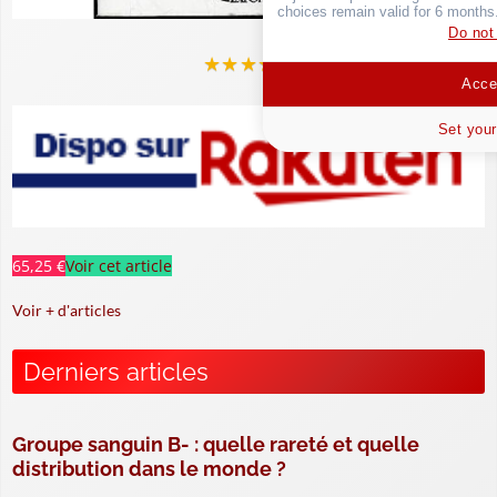
choices remain valid for 6 months
Do not
★
★
★
★
★
Accep
Set your
65,25 €
Voir cet article
Voir + d'articles
Derniers articles
Groupe sanguin B- : quelle rareté et quelle
distribution dans le monde ?