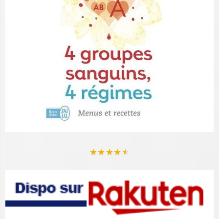
★
★
★
★
★