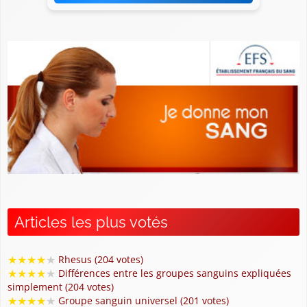
Articles les plus votés
★
★
★
★
★
Rhesus (204 votes)
★
★
★
★
★
Différences entre les groupes sanguins expliquées
simplement (204 votes)
★
★
★
★
★
Groupe sanguin universel (201 votes)