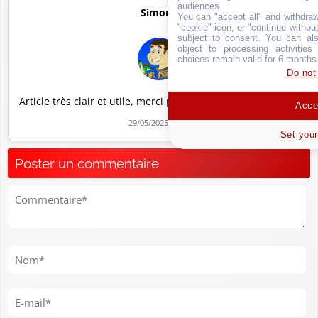
audiences.
Simone
You can "accept all" and withdraw
"cookie" icon, or "continue without
subject to consent. You can als
object to processing activitie
choices remain valid for 6 months
Do not
Article très clair et utile, merci pour les infos ! 🩸💻
Accep
29/05/2025 23:17
Set your
Poster un commentaire