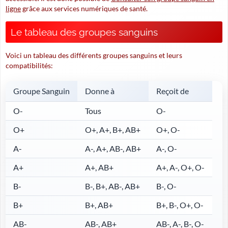
ligne
grâce aux services numériques de santé.
Le tableau des groupes sanguins
Voici un tableau des différents groupes sanguins et leurs
compatibilités:
Groupe Sanguin
Donne à
Reçoit de
O-
Tous
O-
O+
O+, A+, B+, AB+
O+, O-
A-
A-, A+, AB-, AB+
A-, O-
A+
A+, AB+
A+, A-, O+, O-
B-
B-, B+, AB-, AB+
B-, O-
B+
B+, AB+
B+, B-, O+, O-
AB-
AB-, AB+
AB-, A-, B-, O-