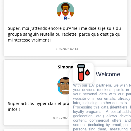
Super, moi j’attends encore qu’Ameli me dise si je suis du
groupe sanguin Nutella ou raclette, parce que c’est ça qui
m’intéresse vraiment !
10/06/2025 02:14
Simone
Welcome
With our 107
partners
, we wish t
your devices (cookies, pixels in
your personal data with our par
website or in our emails, alread
Super article, hyper clair et pratique 👍🩸 Merci pour les
later, including in other contexts.
Processing this data (identifiers,
infos !
loyalty programs, IP, postal add
geolocation, etc.) allows devel
08/06/2025 15:21
content, commercial offers an
screens (including by email, pos
personalising them, measuring t