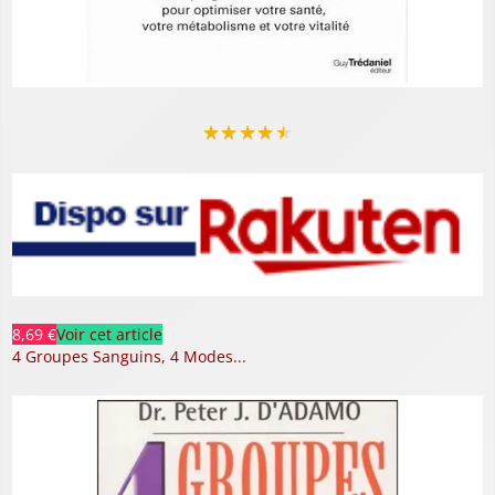
★
★
★
★
★
8,69 €
Voir cet article
4 Groupes Sanguins, 4 Modes...