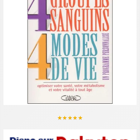
★
★
★
★
★