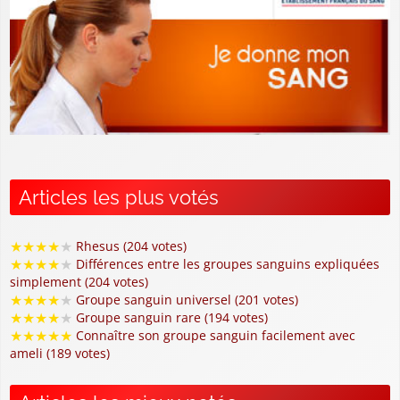
Articles les plus votés
★
★
★
★
★
Rhesus (204 votes)
★
★
★
★
★
Différences entre les groupes sanguins expliquées
simplement (204 votes)
★
★
★
★
★
Groupe sanguin universel (201 votes)
★
★
★
★
★
Groupe sanguin rare (194 votes)
★
★
★
★
★
Connaître son groupe sanguin facilement avec
ameli (189 votes)