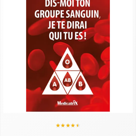
★
★
★
★
★