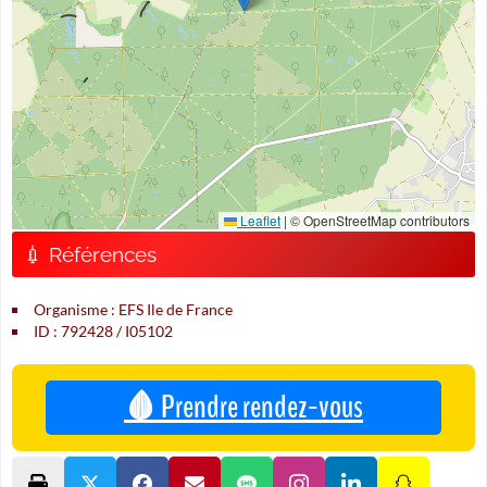
Leaflet
|
© OpenStreetMap contributors
💉 Références
Organisme : EFS Ile de France
ID : 792428 / I05102
🩸 Prendre rendez-vous