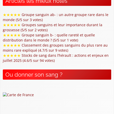
Articles les mieux notés
★
★
★
★
★
Groupe sanguin ab- : un autre groupe rare dans le
monde (5/5 sur 3 votes)
★
★
★
★
★
Groupes sanguins et leur importance durant la
grossesse (5/5 sur 2 votes)
★
★
★
★
★
Groupe sanguin b- : quelle rareté et quelle
distribution dans le monde ? (5/5 sur 1 vote)
★
★
★
★
★
Classement des groupes sanguins du plus rare au
moins rare expliqué (4.7/5 sur 9 votes)
★
★
★
★
★
Stocks de sang dans l’hérault : actions et enjeux en
juillet 2025 (4.6/5 sur 94 votes)
Ou donner son sang ?