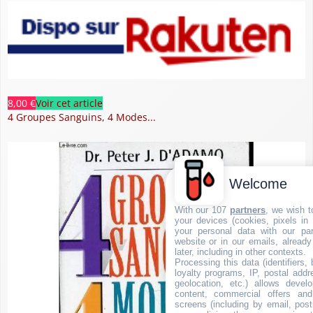
8,00 €
Voir cet article
4 Groupes Sanguins, 4 Modes...
Welcome
With our 107
partners
, we wish t
your devices (cookies, pixels in
your personal data with our par
website or in our emails, alread
later, including in other contexts.
Processing this data (identifiers,
loyalty programs, IP, postal add
geolocation, etc.) allows devel
content, commercial offers an
screens (including by email, pos