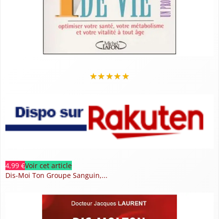
★
★
★
★
★
4,99 €
Voir cet article
Dis-Moi Ton Groupe Sanguin,...