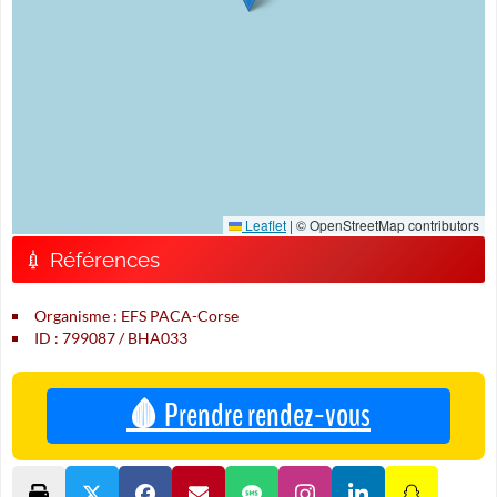
Leaflet
|
© OpenStreetMap contributors
💉 Références
Organisme : EFS PACA-Corse
ID : 799087 / BHA033
🩸 Prendre rendez-vous