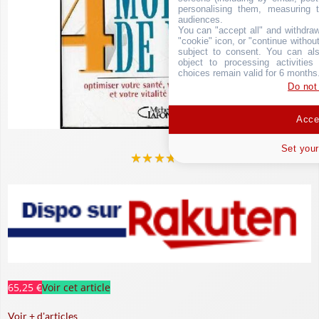
personalising them, measuring t
audiences.
You can "accept all" and withdraw
"cookie" icon, or "continue without
subject to consent. You can als
object to processing activitie
choices remain valid for 6 months
Do not
Accep
Set your
★
★
★
★
★
65,25 €
Voir cet article
Voir + d'articles