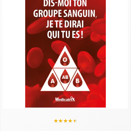
★
★
★
★
★