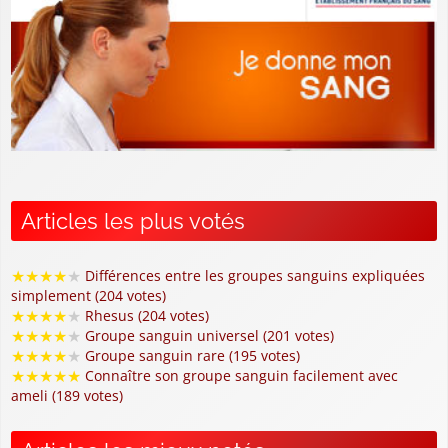
Articles les plus votés
★
★
★
★
★
Différences entre les groupes sanguins expliquées
simplement (204 votes)
★
★
★
★
★
Rhesus (204 votes)
★
★
★
★
★
Groupe sanguin universel (201 votes)
★
★
★
★
★
Groupe sanguin rare (195 votes)
★
★
★
★
★
Connaître son groupe sanguin facilement avec
ameli (189 votes)