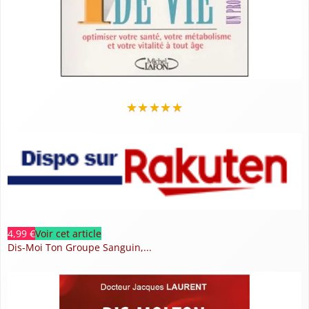
★
★
★
★
★
4,99 €
Voir cet article
Dis-Moi Ton Groupe Sanguin,...