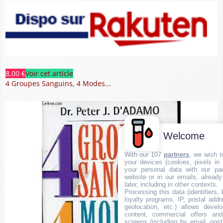
8,00 €
Voir cet article
4 Groupes Sanguins, 4 Modes...
Welcome
With our 107
partners
, we wish t
your devices (cookies, pixels in
your personal data with our par
website or in our emails, alread
later, including in other contexts.
Processing this data (identifiers,
loyalty programs, IP, postal add
geolocation, etc.) allows devel
content, commercial offers an
screens (including by email, pos