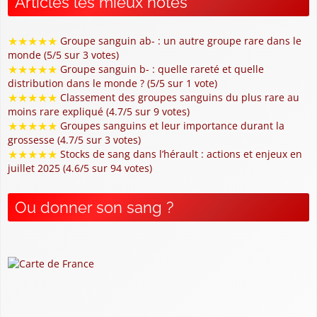
Articles les mieux notés
★
★
★
★
★
Groupe sanguin ab- : un autre groupe rare dans le
monde (5/5 sur 3 votes)
★
★
★
★
★
Groupe sanguin b- : quelle rareté et quelle
distribution dans le monde ? (5/5 sur 1 vote)
★
★
★
★
★
Classement des groupes sanguins du plus rare au
moins rare expliqué (4.7/5 sur 9 votes)
★
★
★
★
★
Groupes sanguins et leur importance durant la
grossesse (4.7/5 sur 3 votes)
★
★
★
★
★
Stocks de sang dans l’hérault : actions et enjeux en
juillet 2025 (4.6/5 sur 94 votes)
Ou donner son sang ?