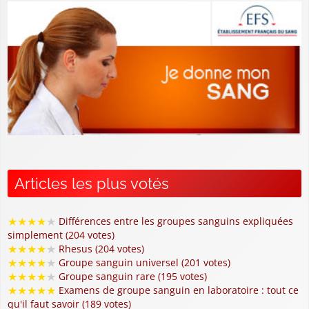
Articles les plus votés
★
★
★
★
★
Différences entre les groupes sanguins expliquées
simplement (204 votes)
★
★
★
★
★
Rhesus (204 votes)
★
★
★
★
★
Groupe sanguin universel (201 votes)
★
★
★
★
★
Groupe sanguin rare (195 votes)
★
★
★
★
★
Examens de groupe sanguin en laboratoire : tout ce
qu'il faut savoir (189 votes)