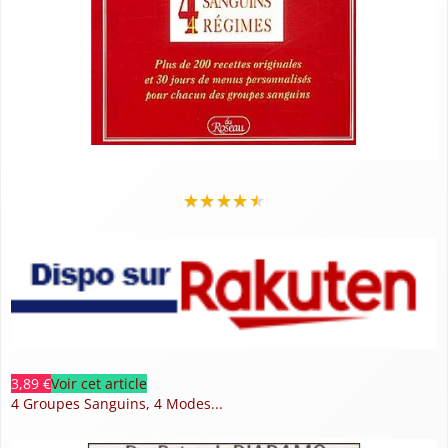
★
★
★
★
★
3,89 €
Voir cet article
4 Groupes Sanguins, 4 Modes...