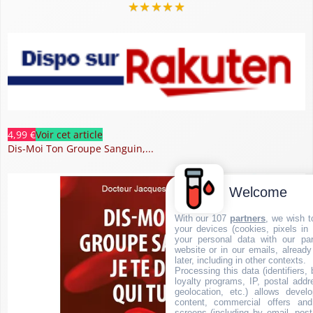
★
★
★
★
★
4,99 €
Voir cet article
Dis-Moi Ton Groupe Sanguin,...
Welcome
With our 107
partners
, we wish t
your devices (cookies, pixels in
your personal data with our par
website or in our emails, alread
later, including in other contexts.
Processing this data (identifiers,
loyalty programs, IP, postal add
geolocation, etc.) allows devel
content, commercial offers an
screens (including by email, pos