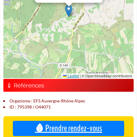
Leaflet
|
© OpenStreetMap contributors
💉 Références
Organisme : EFS Auvergne-Rhône Alpes
ID : 795398 / O44071
🩸 Prendre rendez-vous