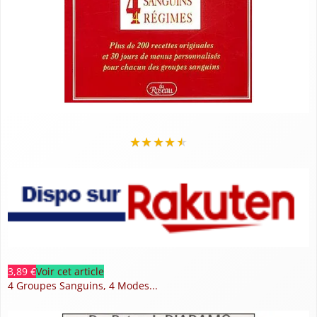
★
★
★
★
★
3,89 €
Voir cet article
4 Groupes Sanguins, 4 Modes...