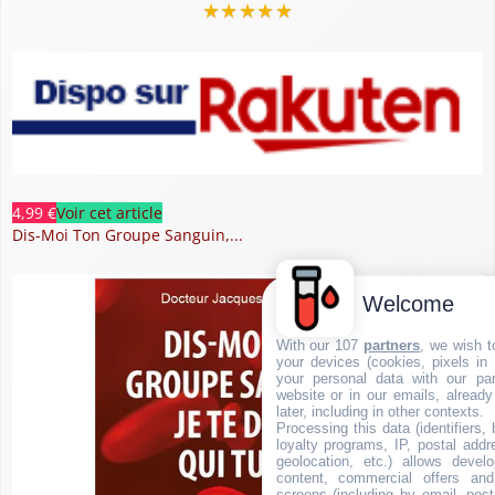
★
★
★
★
★
4,99 €
Voir cet article
Dis-Moi Ton Groupe Sanguin,...
Welcome
With our 107
partners
, we wish t
your devices (cookies, pixels in
your personal data with our par
website or in our emails, alread
later, including in other contexts.
Processing this data (identifiers,
loyalty programs, IP, postal add
geolocation, etc.) allows devel
content, commercial offers an
screens (including by email, pos