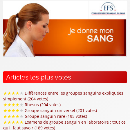
Articles les plus votés
★
★
★
★
★
Différences entre les groupes sanguins expliquées
simplement (204 votes)
★
★
★
★
★
Rhesus (204 votes)
★
★
★
★
★
Groupe sanguin universel (201 votes)
★
★
★
★
★
Groupe sanguin rare (195 votes)
★
★
★
★
★
Examens de groupe sanguin en laboratoire : tout ce
qu'il faut savoir (189 votes)