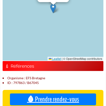
Leaflet
|
© OpenStreetMap contributors
💉 Références
Organisme : EFS Bretagne
ID : 797863 / B67045
🩸 Prendre rendez-vous