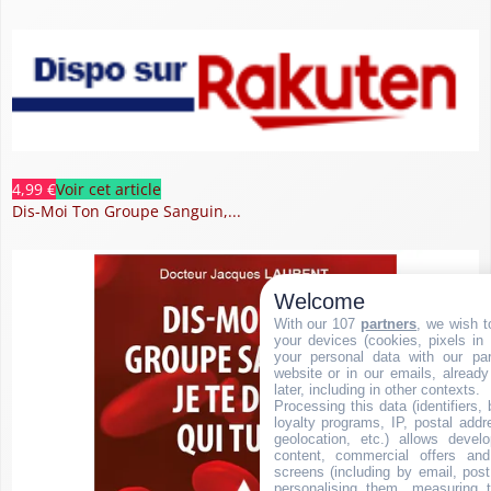
4,99 €
Voir cet article
Dis-Moi Ton Groupe Sanguin,...
Welcome
With our 107
partners
, we wish t
your devices (cookies, pixels in
your personal data with our par
website or in our emails, alread
later, including in other contexts.
Processing this data (identifiers,
loyalty programs, IP, postal add
geolocation, etc.) allows devel
content, commercial offers an
screens (including by email, pos
personalising them, measuring t