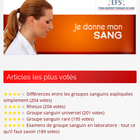
Articles les plus votés
★
★
★
★
★
Différences entre les groupes sanguins expliquées
simplement (204 votes)
★
★
★
★
★
Rhesus (204 votes)
★
★
★
★
★
Groupe sanguin universel (201 votes)
★
★
★
★
★
Groupe sanguin rare (195 votes)
★
★
★
★
★
Examens de groupe sanguin en laboratoire : tout ce
qu'il faut savoir (189 votes)