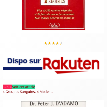
★
★
★
★
★
3,89 €
Voir cet article
4 Groupes Sanguins, 4 Modes...