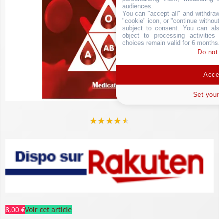
audiences.
You can "accept all" and withdraw
"cookie" icon, or "continue without
subject to consent. You can als
object to processing activitie
choices remain valid for 6 months
Do not
Accep
Set your
★
★
★
★
★
8,00 €
Voir cet article