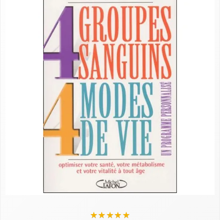
★
★
★
★
★