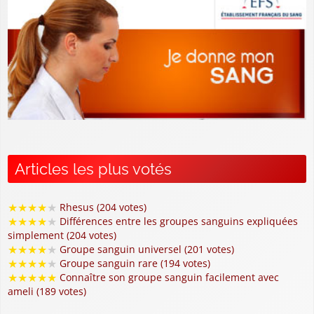
Articles les plus votés
★
★
★
★
★
Rhesus (204 votes)
★
★
★
★
★
Différences entre les groupes sanguins expliquées
simplement (204 votes)
★
★
★
★
★
Groupe sanguin universel (201 votes)
★
★
★
★
★
Groupe sanguin rare (194 votes)
★
★
★
★
★
Connaître son groupe sanguin facilement avec
ameli (189 votes)