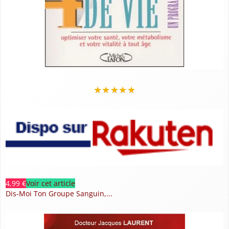
★
★
★
★
★
4,99 €
Voir cet article
Dis-Moi Ton Groupe Sanguin,...