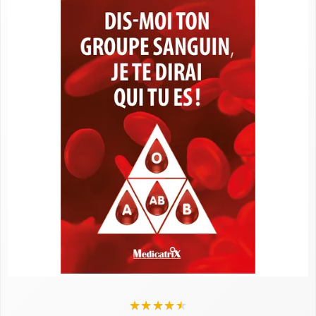
★
★
★
★
★