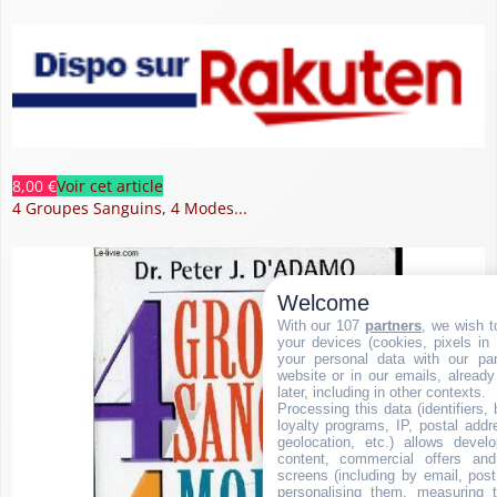
8,00 €
Voir cet article
4 Groupes Sanguins, 4 Modes...
Welcome
With our 107
partners
, we wish t
your devices (cookies, pixels in
your personal data with our par
website or in our emails, alread
later, including in other contexts.
Processing this data (identifiers,
loyalty programs, IP, postal add
geolocation, etc.) allows devel
content, commercial offers an
screens (including by email, pos
personalising them, measuring t