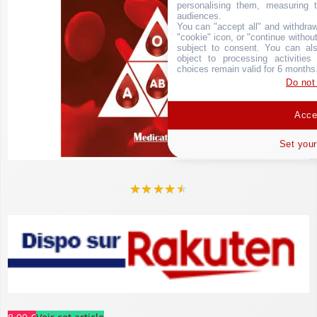
personalising them, measuring t
audiences.
You can "accept all" and withdraw
"cookie" icon, or "continue without
subject to consent. You can als
object to processing activitie
choices remain valid for 6 months
Do not
Accep
Set your
★
★
★
★
★