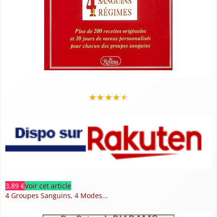
★
★
★
★
★
3,89 €
Voir cet article
4 Groupes Sanguins, 4 Modes...