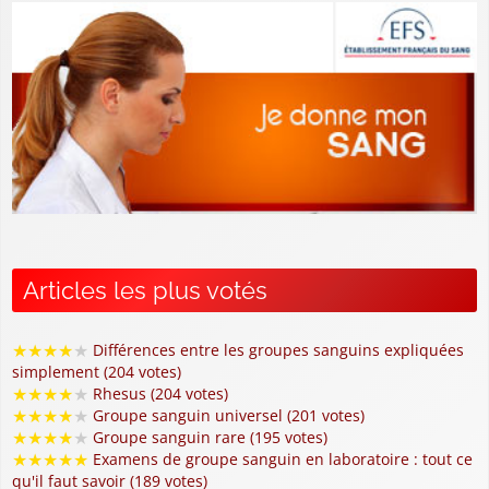
Articles les plus votés
★
★
★
★
★
Différences entre les groupes sanguins expliquées
simplement (204 votes)
★
★
★
★
★
Rhesus (204 votes)
★
★
★
★
★
Groupe sanguin universel (201 votes)
★
★
★
★
★
Groupe sanguin rare (195 votes)
★
★
★
★
★
Examens de groupe sanguin en laboratoire : tout ce
qu'il faut savoir (189 votes)