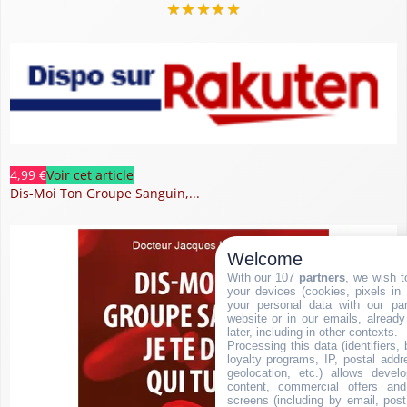
★
★
★
★
★
4,99 €
Voir cet article
Dis-Moi Ton Groupe Sanguin,...
Welcome
With our 107
partners
, we wish t
your devices (cookies, pixels in
your personal data with our par
website or in our emails, alread
later, including in other contexts.
Processing this data (identifiers,
loyalty programs, IP, postal add
geolocation, etc.) allows devel
content, commercial offers an
screens (including by email, pos