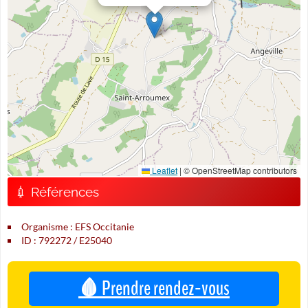
Leaflet
|
© OpenStreetMap contributors
💉 Références
Organisme : EFS Occitanie
ID : 792272 / E25040
🩸 Prendre rendez-vous