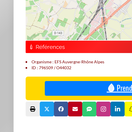
💉 Références
Organisme : EFS Auvergne-Rhône Alpes
ID : 796509 / O44032
🩸 Prend