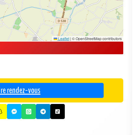
Leaflet
|
© OpenStreetMap contributors
re rendez-vous