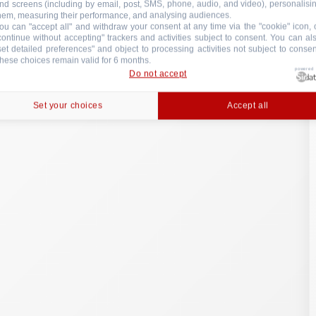
nd screens (including by email, post, SMS, phone, audio, and video), personalisi
hem, measuring their performance, and analysing audiences.
ou can "accept all" and withdraw your consent at any time via the "cookie" icon, 
continue without accepting" trackers and activities subject to consent. You can al
set detailed preferences" and object to processing activities not subject to consen
hese choices remain valid for 6 months.
powered
Do not accept
Set your choices
Accept all