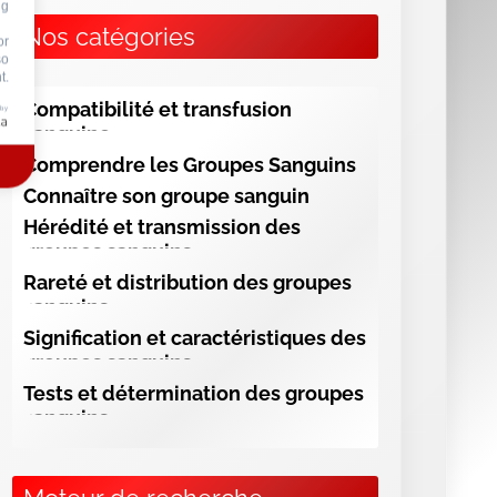
ng
Nos catégories
or
so
t.
Compatibilité et transfusion
 by
sanguine
Comprendre les Groupes Sanguins
Connaître son groupe sanguin
Hérédité et transmission des
groupes sanguins
Rareté et distribution des groupes
sanguins
Signification et caractéristiques des
groupes sanguins
Tests et détermination des groupes
sanguins