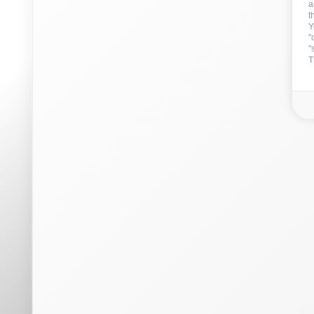
a
t
Y
"
"
T