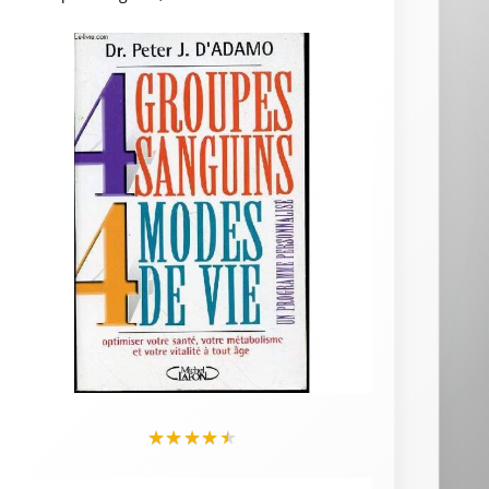
★
★
★
★
★