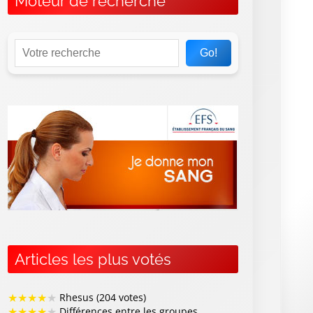
Moteur de recherche
Go!
Articles les plus votés
★
★
★
★
★
Rhesus (204 votes)
★
★
★
★
★
Différences entre les groupes