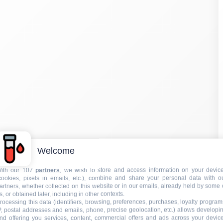
Welcome
ith our 107
partners
, we wish to store and access information on your devic
cookies, pixels in emails, etc.), combine and share your personal data with o
artners, whether collected on this website or in our emails, already held by some 
s, or obtained later, including in other contexts.
rocessing this data (identifiers, browsing, preferences, purchases, loyalty program
P, postal addresses and emails, phone, precise geolocation, etc.) allows developi
nd offering you services, content, commercial offers and ads across your devic