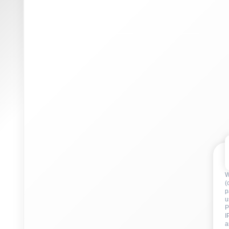
W
(
p
u
P
I
a