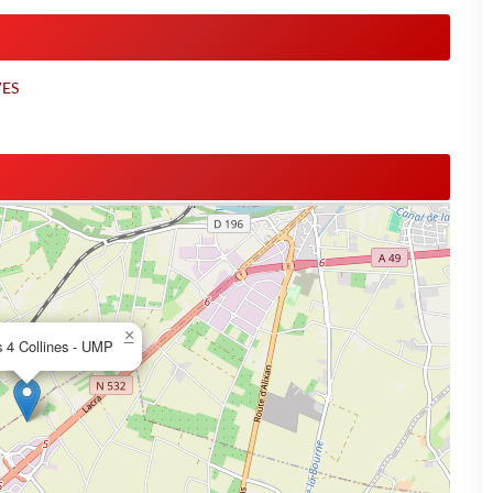
VES
×
s 4 Collines - UMP