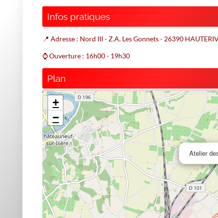
Infos pratiques
📍 Adresse : Nord III - Z.A. Les Gonnets - 26390 HAUTERI
⌚ Ouverture : 16h00 - 19h30
Plan
+
−
Atelier de