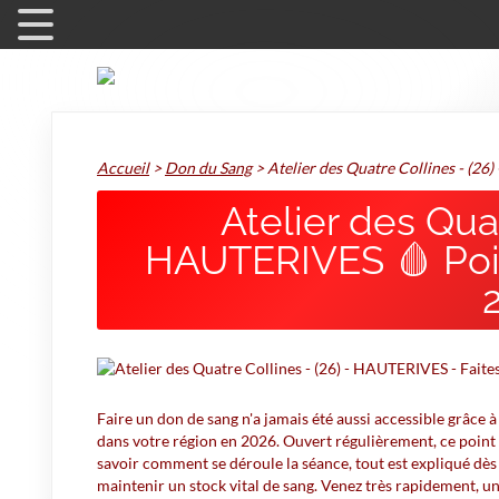
Accueil
>
Don du Sang
>
Atelier des Quatre Collines - (2
Atelier des Quat
HAUTERIVES 🩸 Poin
Faire un don de sang n'a jamais été aussi accessible grâce 
dans votre région en 2026. Ouvert régulièrement, ce point 
savoir comment se déroule la séance, tout est expliqué dès 
maintenir un stock vital de sang. Venez très rapidement, un 