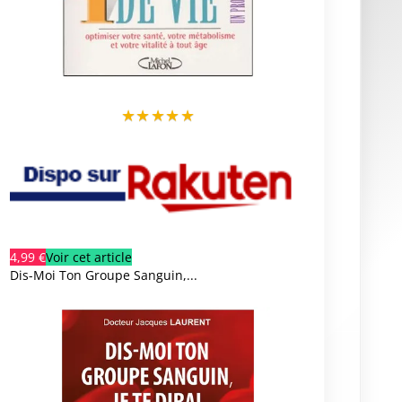
★
★
★
★
★
4,99 €
Voir cet article
Dis-Moi Ton Groupe Sanguin,...