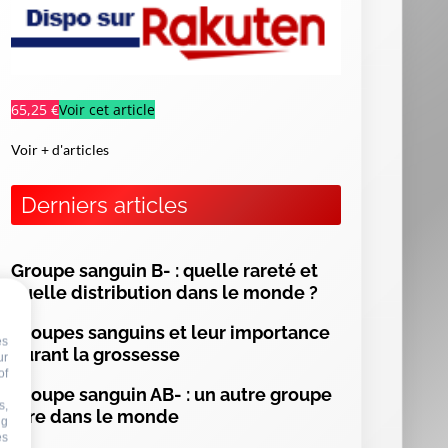
65,25 €
Voir cet article
Voir + d'articles
Derniers articles
Groupe sanguin B- : quelle rareté et
quelle distribution dans le monde ?
Groupes sanguins et leur importance
es
durant la grossesse
ur
of
Groupe sanguin AB- : un autre groupe
s,
rare dans le monde
ng
es