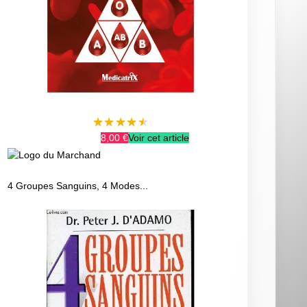
★
★
★
★
★
8,00 €
Voir cet article
4 Groupes Sanguins, 4 Modes...