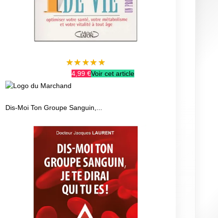
★
★
★
★
★
4,99 €
Voir cet article
Dis-Moi Ton Groupe Sanguin,...