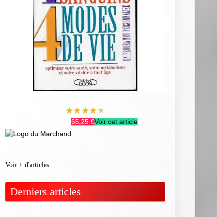
★
★
★
★
★
65,25 €
Voir cet article
Voir + d'articles
Derniers articles