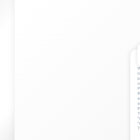
W
(
p
u
P
I
a
a
t
Y
"
"
T