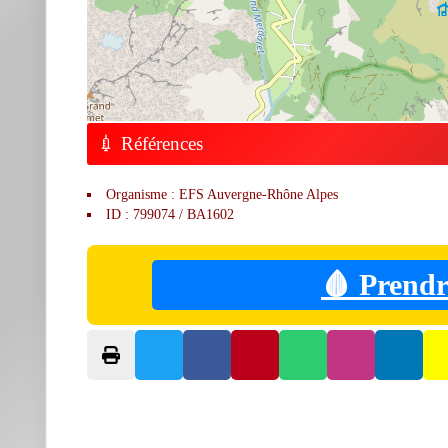
💉 Références
Organisme : EFS Auvergne-Rhône Alpes
ID : 799074 / BA1602
🩸 Prendr