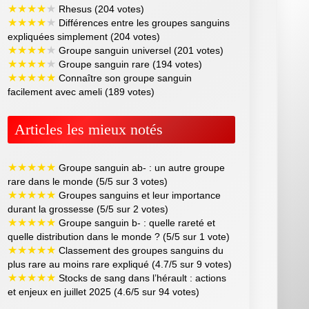
★
★
★
★
★
Rhesus (204 votes)
★
★
★
★
★
Différences entre les groupes sanguins
expliquées simplement (204 votes)
★
★
★
★
★
Groupe sanguin universel (201 votes)
★
★
★
★
★
Groupe sanguin rare (194 votes)
★
★
★
★
★
Connaître son groupe sanguin
facilement avec ameli (189 votes)
Articles les mieux notés
★
★
★
★
★
Groupe sanguin ab- : un autre groupe
rare dans le monde (5/5 sur 3 votes)
★
★
★
★
★
Groupes sanguins et leur importance
durant la grossesse (5/5 sur 2 votes)
★
★
★
★
★
Groupe sanguin b- : quelle rareté et
quelle distribution dans le monde ? (5/5 sur 1 vote)
★
★
★
★
★
Classement des groupes sanguins du
plus rare au moins rare expliqué (4.7/5 sur 9 votes)
★
★
★
★
★
Stocks de sang dans l’hérault : actions
et enjeux en juillet 2025 (4.6/5 sur 94 votes)