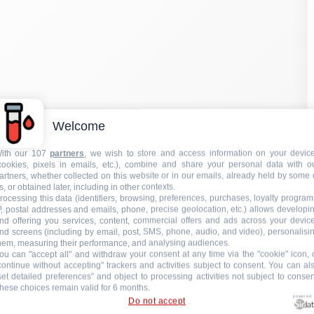
Welcome
ith our 107
partners
, we wish to store and access information on your devic
cookies, pixels in emails, etc.), combine and share your personal data with o
artners, whether collected on this website or in our emails, already held by some 
s, or obtained later, including in other contexts.
rocessing this data (identifiers, browsing, preferences, purchases, loyalty program
P, postal addresses and emails, phone, precise geolocation, etc.) allows developi
nd offering you services, content, commercial offers and ads across your devic
nd screens (including by email, post, SMS, phone, audio, and video), personalisi
hem, measuring their performance, and analysing audiences.
ou can "accept all" and withdraw your consent at any time via the "cookie" icon, 
continue without accepting" trackers and activities subject to consent. You can al
set detailed preferences" and object to processing activities not subject to consen
hese choices remain valid for 6 months.
powered
Do not accept