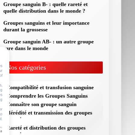
Groupe sanguin B- : quelle rareté et
quelle distribution dans le monde ?
Groupes sanguins et leur importance
durant la grossesse
Groupe sanguin AB- : un autre groupe
rare dans le monde
Nos catégories
es
ur
of
s,
Compatibilité et transfusion sanguine
ng
es
Comprendre les Groupes Sanguins
ng
Connaître son groupe sanguin
or
Hérédité et transmission des groupes
so
sanguins
t.
Rareté et distribution des groupes
 by
sanguins