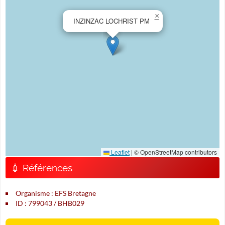
×
INZINZAC LOCHRIST PM
Leaflet
|
© OpenStreetMap contributors
💉 Références
Organisme : EFS Bretagne
ID : 799043 / BHB029