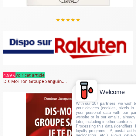
★
★
★
★
★
4,99 €
Voir cet article
Dis-Moi Ton Groupe Sanguin,...
Welcome
With our 107
partners
, we wish t
your devices (cookies, pixels in
your personal data with our par
website or in our emails, alread
later, including in other contexts.
Processing this data (identifiers,
loyalty programs, IP, postal add
geolocation, etc.) allows devel