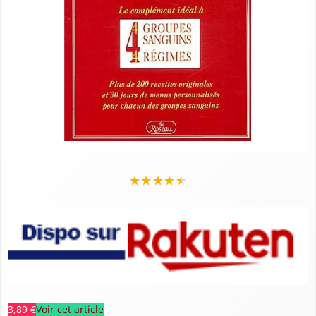
★
★
★
★
★
3,89 €
Voir cet article