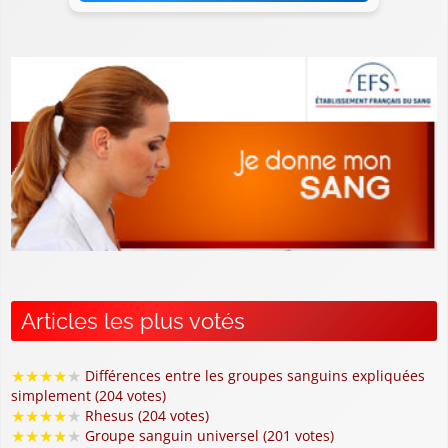
Articles les plus votés
★
★
★
★
★
Différences entre les groupes sanguins expliquées
simplement (204 votes)
★
★
★
★
★
Rhesus (204 votes)
★
★
★
★
★
Groupe sanguin universel (201 votes)