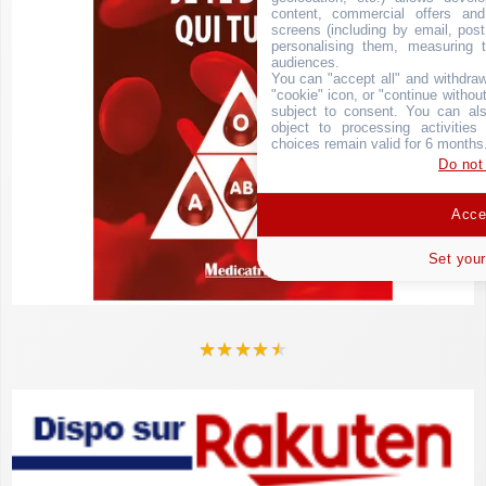
content, commercial offers an
screens (including by email, pos
personalising them, measuring t
audiences.
You can "accept all" and withdraw
"cookie" icon, or "continue without
subject to consent. You can als
object to processing activitie
choices remain valid for 6 months
Do not
Accep
Set your
★
★
★
★
★