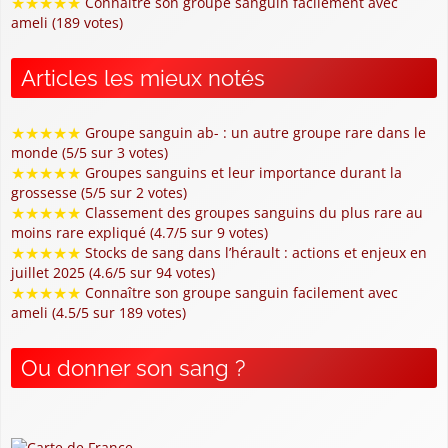
★
★
★
★
★
Connaître son groupe sanguin facilement avec
ameli (189 votes)
Articles les mieux notés
★
★
★
★
★
Groupe sanguin ab- : un autre groupe rare dans le
monde (5/5 sur 3 votes)
★
★
★
★
★
Groupes sanguins et leur importance durant la
grossesse (5/5 sur 2 votes)
★
★
★
★
★
Classement des groupes sanguins du plus rare au
moins rare expliqué (4.7/5 sur 9 votes)
★
★
★
★
★
Stocks de sang dans l’hérault : actions et enjeux en
juillet 2025 (4.6/5 sur 94 votes)
★
★
★
★
★
Connaître son groupe sanguin facilement avec
ameli (4.5/5 sur 189 votes)
Ou donner son sang ?