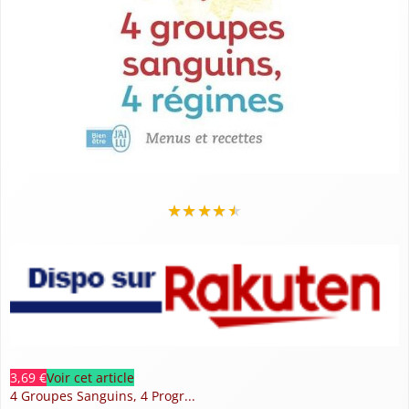
★
★
★
★
★
3,69 €
Voir cet article
4 Groupes Sanguins, 4 Progr...