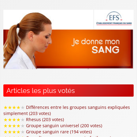
Articles les plus votés
★
★
★
★
★
Différences entre les groupes sanguins expliquées
simplement (203 votes)
★
★
★
★
★
Rhesus (203 votes)
★
★
★
★
★
Groupe sanguin universel (200 votes)
★
★
★
★
★
Groupe sanguin rare (194 votes)