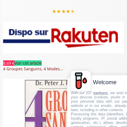
★
★
★
★
★
8,69 €
Voir cet article
4 Groupes Sanguins, 4 Modes...
Welcome
With our 107
partners
, we wish t
your devices (cookies, pixels in
your personal data with our par
website or in our emails, alread
later, including in other contexts.
Processing this data (identifiers,
loyalty programs, IP, postal add
geolocation, etc.) allows devel
content, commercial offers an