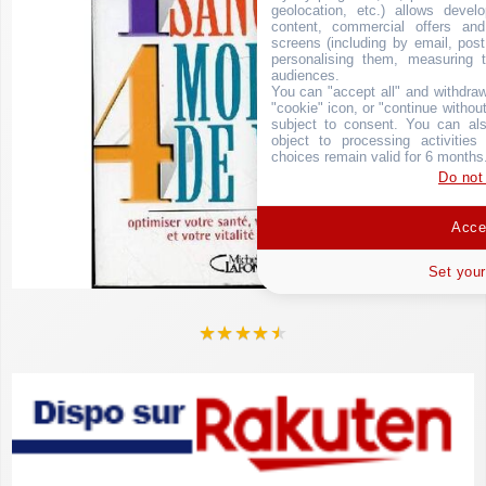
geolocation, etc.) allows devel
content, commercial offers an
screens (including by email, pos
personalising them, measuring t
audiences.
You can "accept all" and withdraw
"cookie" icon, or "continue without
subject to consent. You can als
object to processing activitie
choices remain valid for 6 months
Do not
Accep
Set your
★
★
★
★
★