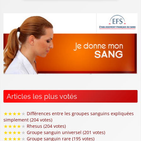
Articles les plus votés
★
★
★
★
★
Différences entre les groupes sanguins expliquées
simplement (204 votes)
★
★
★
★
★
Rhesus (204 votes)
★
★
★
★
★
Groupe sanguin universel (201 votes)
★
★
★
★
★
Groupe sanguin rare (195 votes)