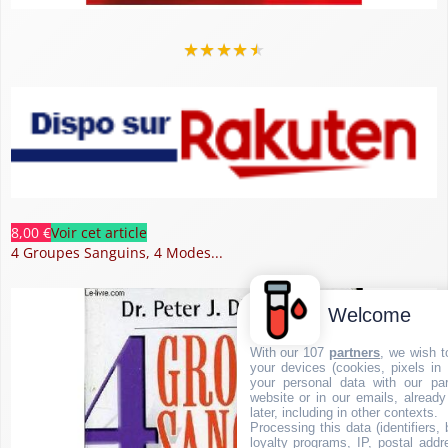
★
★
★
★
★
8,00 €
Voir cet article
4 Groupes Sanguins, 4 Modes...
Welcome
With our 107
partners
, we wish t
your devices (cookies, pixels in
your personal data with our par
website or in our emails, alread
later, including in other contexts.
Processing this data (identifiers,
loyalty programs, IP, postal add