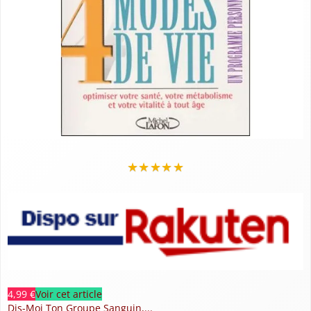
★
★
★
★
★
4,99 €
Voir cet article
Dis-Moi Ton Groupe Sanguin,...