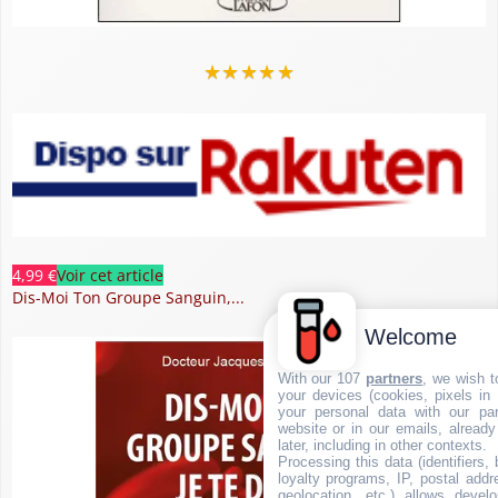
★
★
★
★
★
4,99 €
Voir cet article
Dis-Moi Ton Groupe Sanguin,...
Welcome
With our 107
partners
, we wish t
your devices (cookies, pixels in
your personal data with our par
website or in our emails, alread
later, including in other contexts.
Processing this data (identifiers,
loyalty programs, IP, postal add
geolocation, etc.) allows devel