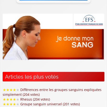
Articles les plus votés
★
★
★
★
★
Différences entre les groupes sanguins expliquées
simplement (204 votes)
★
★
★
★
★
Rhesus (204 votes)
★
★
★
★
★
Groupe sanguin universel (201 votes)