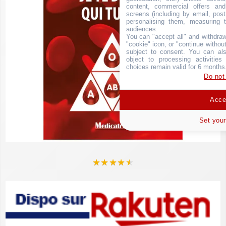
content, commercial offers an
screens (including by email, pos
personalising them, measuring t
audiences.
You can "accept all" and withdraw
"cookie" icon, or "continue without
subject to consent. You can als
object to processing activitie
choices remain valid for 6 months
Do not
Accep
Set your
★
★
★
★
★