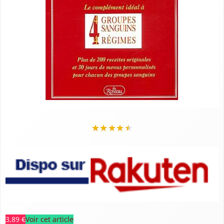
★
★
★
★
★
3,89 €
Voir cet article