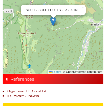
×
SOULTZ SOUS FORETS - LA SALINE
Leaflet
|
© OpenStreetMap contributors
💉 Références
Organisme : EFS Grand Est
ID : 792894 / JN0348