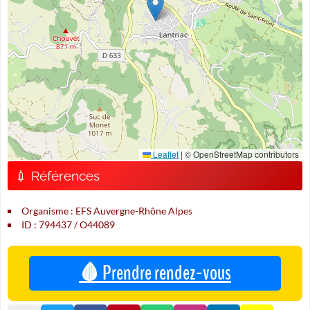
Leaflet
|
© OpenStreetMap contributors
💉 Références
Organisme : EFS Auvergne-Rhône Alpes
ID : 794437 / O44089
🩸 Prendre rendez-vous