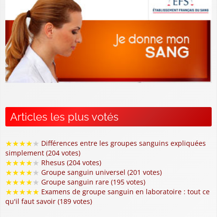
Articles les plus votés
★
★
★
★
★
Différences entre les groupes sanguins expliquées
simplement (204 votes)
★
★
★
★
★
Rhesus (204 votes)
★
★
★
★
★
Groupe sanguin universel (201 votes)
★
★
★
★
★
Groupe sanguin rare (195 votes)
★
★
★
★
★
Examens de groupe sanguin en laboratoire : tout ce
qu'il faut savoir (189 votes)