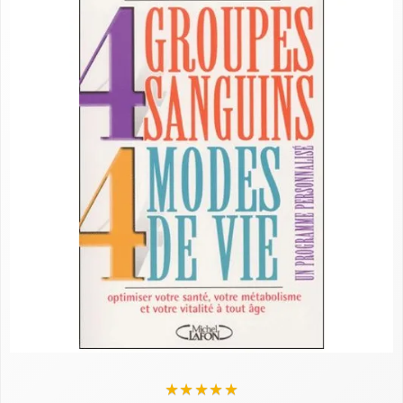
★
★
★
★
★