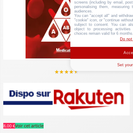
screens (including by email, pos
personalising them, measuring t
audiences.
You can "accept all" and withdraw
"cookie" icon, or "continue without
subject to consent. You can als
object to processing activitie
choices remain valid for 6 months
Do not
Accep
Set your
★
★
★
★
★
8,00 €
Voir cet article