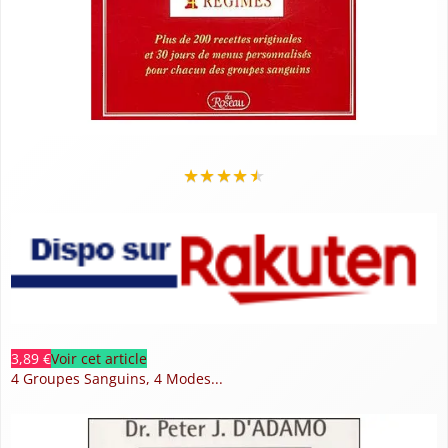
★
★
★
★
★
3,89 €
Voir cet article
4 Groupes Sanguins, 4 Modes...