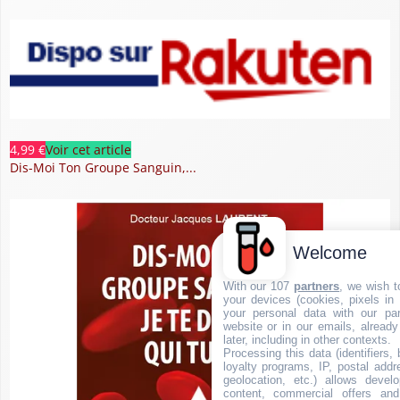
4,99 €
Voir cet article
Dis-Moi Ton Groupe Sanguin,...
Welcome
With our 107
partners
, we wish t
your devices (cookies, pixels in
your personal data with our par
website or in our emails, alread
later, including in other contexts.
Processing this data (identifiers,
loyalty programs, IP, postal add
geolocation, etc.) allows devel
content, commercial offers an