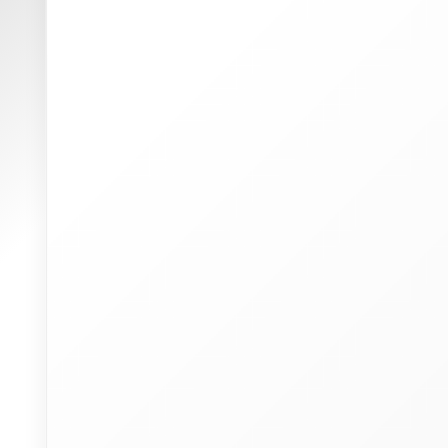
W
(
p
u
P
I
a