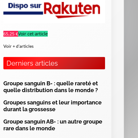
65,25 €
Voir cet article
Voir + d'articles
Derniers articles
Groupe sanguin B- : quelle rareté et
quelle distribution dans le monde ?
Groupes sanguins et leur importance
es
durant la grossesse
ur
of
Groupe sanguin AB- : un autre groupe
s,
rare dans le monde
ng
es