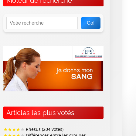
Moteur de recherche
Go!
Articles les plus votés
★
★
★
★
★
Rhesus (204 votes)
★
★
★
★
★
Différences entre les groupes