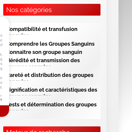
ng
Nos catégories
or
so
t.
Compatibilité et transfusion
 by
sanguine
Comprendre les Groupes Sanguins
Connaître son groupe sanguin
Hérédité et transmission des
groupes sanguins
Rareté et distribution des groupes
sanguins
Signification et caractéristiques des
groupes sanguins
Tests et détermination des groupes
sanguins