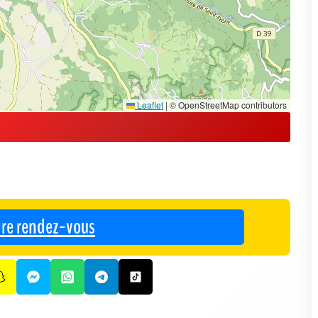
Leaflet
|
© OpenStreetMap contributors
re rendez-vous