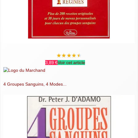
★
★
★
★
★
3,89 €
Voir cet article
4 Groupes Sanguins, 4 Modes...