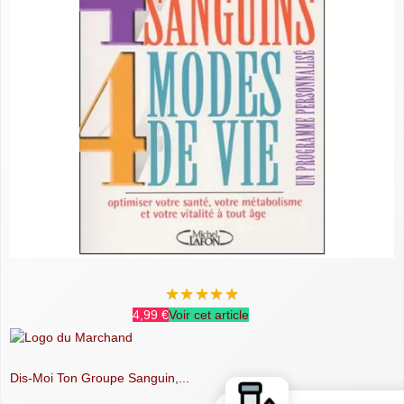
★
★
★
★
★
4,99 €
Voir cet article
Dis-Moi Ton Groupe Sanguin,...