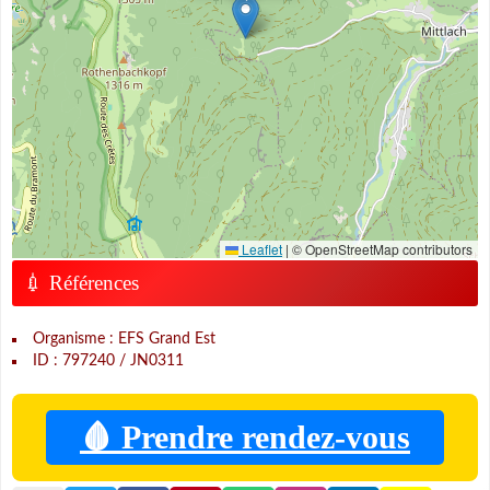
Leaflet
|
© OpenStreetMap contributors
💉 Références
Organisme : EFS Grand Est
ID : 797240 / JN0311
🩸 Prendre rendez-vous