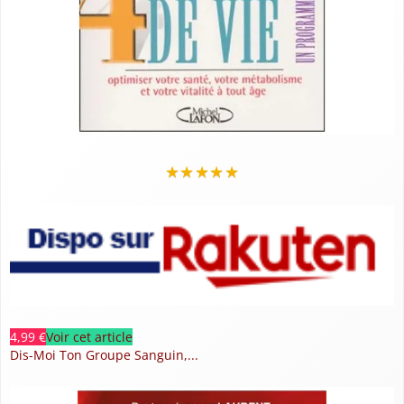
★
★
★
★
★
4,99 €
Voir cet article
Dis-Moi Ton Groupe Sanguin,...