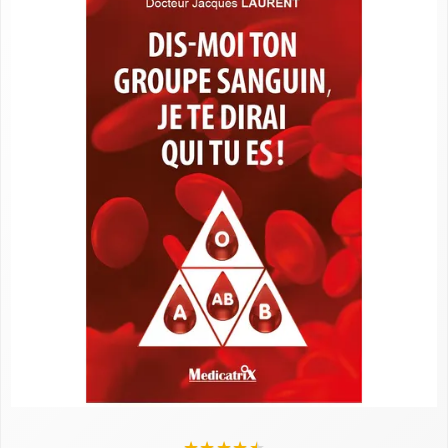
★
★
★
★
★