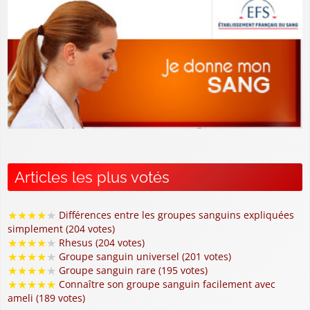
Articles les plus votés
★
★
★
★
★
Différences entre les groupes sanguins expliquées
simplement (204 votes)
★
★
★
★
★
Rhesus (204 votes)
★
★
★
★
★
Groupe sanguin universel (201 votes)
★
★
★
★
★
Groupe sanguin rare (195 votes)
★
★
★
★
★
Connaître son groupe sanguin facilement avec
ameli (189 votes)