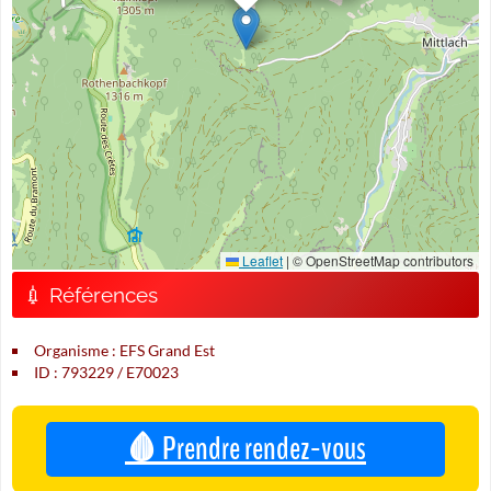
Leaflet
|
© OpenStreetMap contributors
💉 Références
Organisme : EFS Grand Est
ID : 793229 / E70023
🩸 Prendre rendez-vous