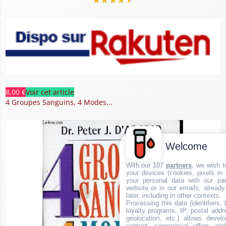
8,00 €
Voir cet article
4 Groupes Sanguins, 4 Modes...
Welcome
With our 107
partners
, we wish t
your devices (cookies, pixels in
your personal data with our par
website or in our emails, alread
later, including in other contexts.
Processing this data (identifiers,
loyalty programs, IP, postal add
geolocation, etc.) allows devel
content, commercial offers an