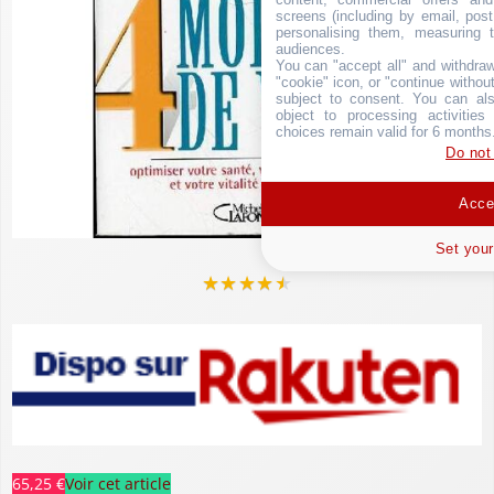
screens (including by email, pos
personalising them, measuring t
audiences.
You can "accept all" and withdraw
"cookie" icon, or "continue without
subject to consent. You can als
object to processing activitie
choices remain valid for 6 months
Do not
Accep
Set your
★
★
★
★
★
65,25 €
Voir cet article