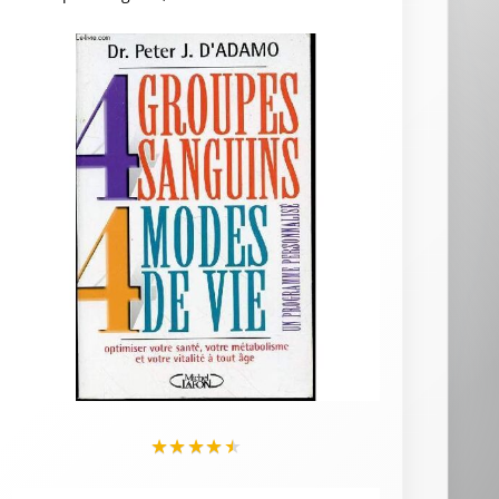
★
★
★
★
★