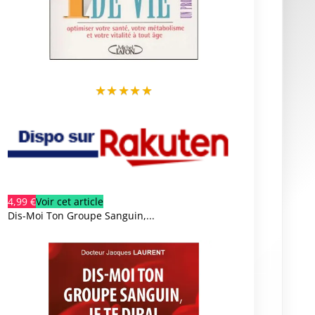
★
★
★
★
★
4,99 €
Voir cet article
Dis-Moi Ton Groupe Sanguin,...