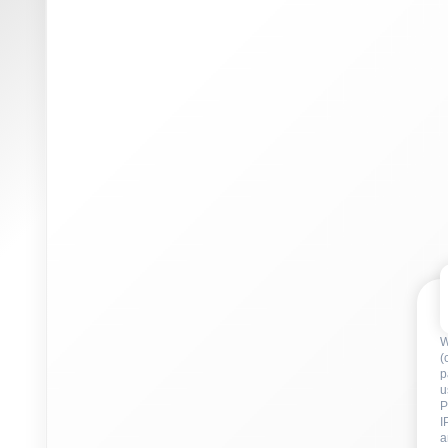
W
(
p
u
P
I
a