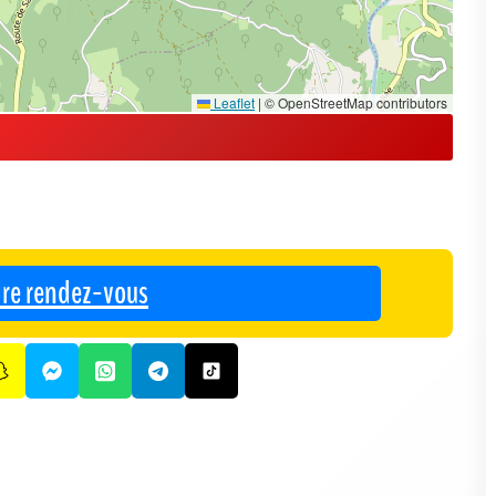
Leaflet
|
© OpenStreetMap contributors
re rendez-vous