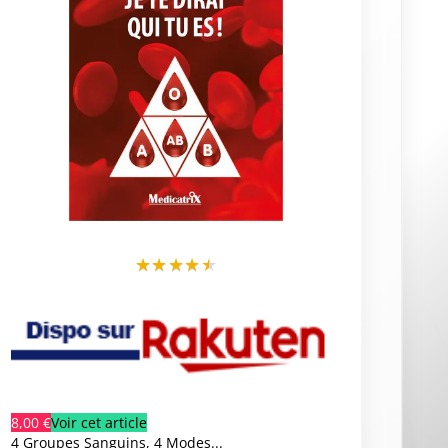
★
★
★
★
★
8,00 €
Voir cet article
4 Groupes Sanguins, 4 Modes...