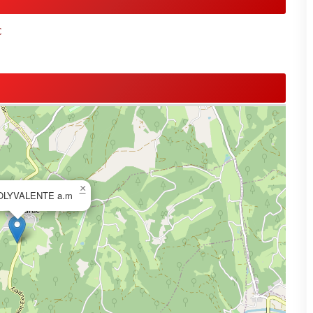
C
×
OLYVALENTE a.m