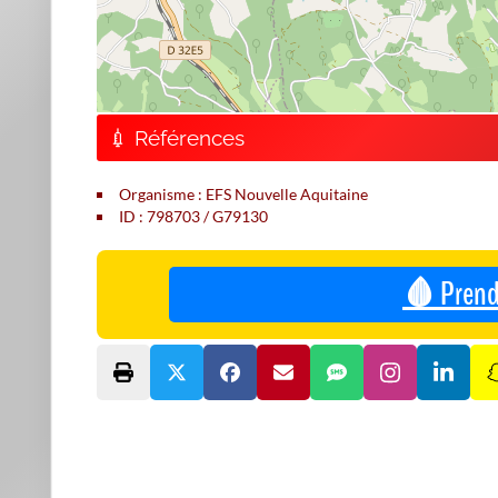
💉 Références
Organisme : EFS Nouvelle Aquitaine
ID : 798703 / G79130
🩸 Prend