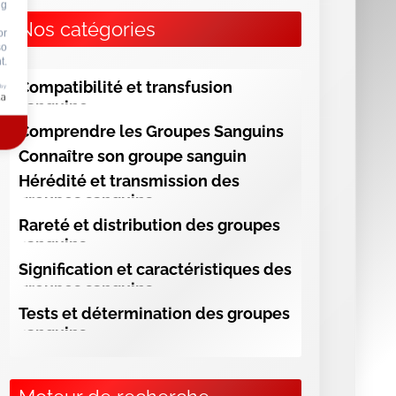
ng
Nos catégories
or
so
t.
Compatibilité et transfusion
 by
sanguine
Comprendre les Groupes Sanguins
Connaître son groupe sanguin
Hérédité et transmission des
groupes sanguins
Rareté et distribution des groupes
sanguins
Signification et caractéristiques des
groupes sanguins
Tests et détermination des groupes
sanguins