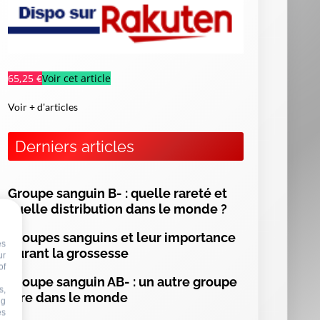
65,25 €
Voir cet article
Voir + d'articles
Derniers articles
Groupe sanguin B- : quelle rareté et
quelle distribution dans le monde ?
Groupes sanguins et leur importance
es
durant la grossesse
ur
of
Groupe sanguin AB- : un autre groupe
s,
rare dans le monde
ng
es