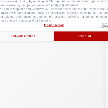
nd screens (including by email, post, SMS, phone, audio, and video), personalisi
hem, measuring their performance, and analysing audiences.
ou can "accept all" and withdraw your consent at any time via the "cookie" icon, 
continue without accepting" trackers and activities subject to consent. You can al
set detailed preferences" and object to processing activities not subject to consen
hese choices remain valid for 6 months.
powered
Do not accept
Set your choices
Accept all