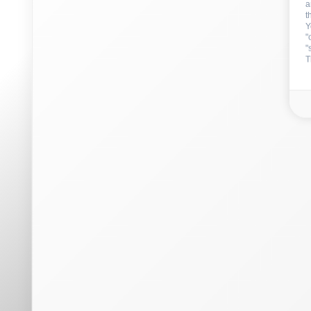
a
t
Y
"
"
T