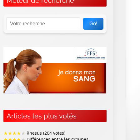
Moteur de recherche
Go!
Articles les plus votés
★
★
★
★
★
Rhesus (204 votes)
★
★
★
★
★
Différences entre les groupes