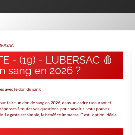
UBERSAC
 - (19) - LUBERSAC 🩸
n sang en 2026 ?
 pour faire un don de sang en 2026, dans un cadre rassurant et
 réponses à toutes vos questions. pour savoir si vous pouvez
le. Le geste est simple, le bénéfice immense. C'est l'option idéale