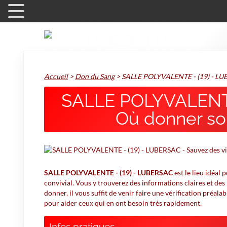
Accueil
>
Don du Sang
>
SALLE POLYVALENTE - (19) - L
SALLE POLYVALENTE
Où donner so
SALLE POLYVALENTE - (19) - LUBERSAC
est le lieu idéal
convivial. Vous y trouverez des informations claires et des
donner, il vous suffit de venir faire une vérification préalab
pour aider ceux qui en ont besoin très rapidement.
Infos pratiques