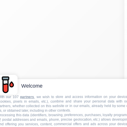
Welcome
ith our 107
partners
, we wish to store and access information on your devic
cookies, pixels in emails, etc.), combine and share your personal data with o
artners, whether collected on this website or in our emails, already held by some 
s, or obtained later, including in other contexts.
rocessing this data (identifiers, browsing, preferences, purchases, loyalty program
P, postal addresses and emails, phone, precise geolocation, etc.) allows developi
nd offering you services, content, commercial offers and ads across your devic