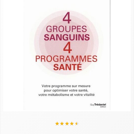
★
★
★
★
★