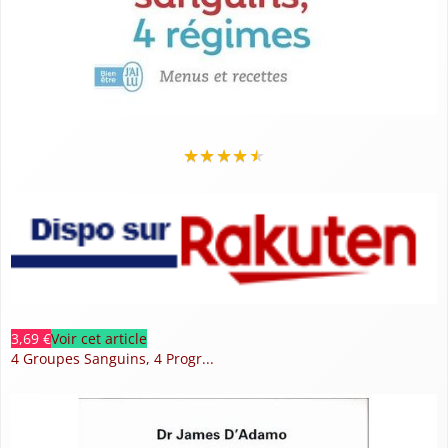
★
★
★
★
★
3,69 €
Voir cet article
4 Groupes Sanguins, 4 Progr...