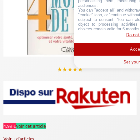
personalising them, measuring t
audiences.
You can "accept all" and withdraw
"cookie" icon, or "continue without
subject to consent. You can als
object to processing activitie
choices remain valid for 6 months
Do not
Accep
Set your
★
★
★
★
★
4,99 €
Voir cet article
Voir + d'articles