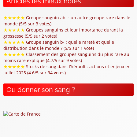
Articles les mieux notés
★
★
★
★
★
Groupe sanguin ab- : un autre groupe rare dans le
monde (5/5 sur 3 votes)
★
★
★
★
★
Groupes sanguins et leur importance durant la
grossesse (5/5 sur 2 votes)
★
★
★
★
★
Groupe sanguin b- : quelle rareté et quelle
distribution dans le monde ? (5/5 sur 1 vote)
★
★
★
★
★
Classement des groupes sanguins du plus rare au
moins rare expliqué (4.7/5 sur 9 votes)
★
★
★
★
★
Stocks de sang dans l’hérault : actions et enjeux en
juillet 2025 (4.6/5 sur 94 votes)
Ou donner son sang ?