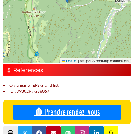
Leaflet
|
© OpenStreetMap contributors
💉 Références
Organisme : EFS Grand Est
ID : 793029 / G86067
🩸 Prendre rendez-vous