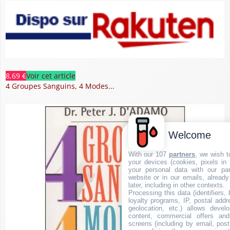
8,69 €
Voir cet article
4 Groupes Sanguins, 4 Modes...
Welcome
With our 107
partners
, we wish t
your devices (cookies, pixels in
your personal data with our par
website or in our emails, alread
later, including in other contexts.
Processing this data (identifiers,
loyalty programs, IP, postal add
geolocation, etc.) allows devel
content, commercial offers an
screens (including by email, pos