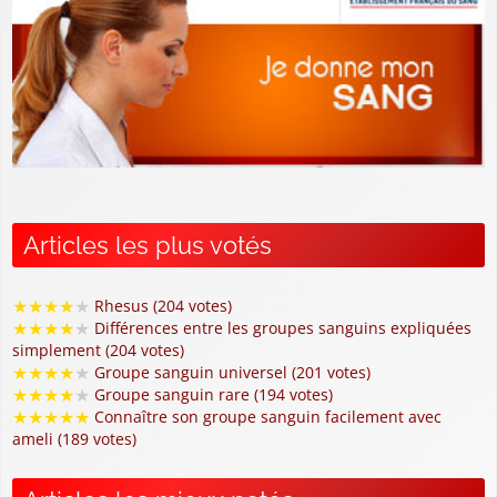
Articles les plus votés
★
★
★
★
★
Rhesus (204 votes)
★
★
★
★
★
Différences entre les groupes sanguins expliquées
simplement (204 votes)
★
★
★
★
★
Groupe sanguin universel (201 votes)
★
★
★
★
★
Groupe sanguin rare (194 votes)
★
★
★
★
★
Connaître son groupe sanguin facilement avec
ameli (189 votes)