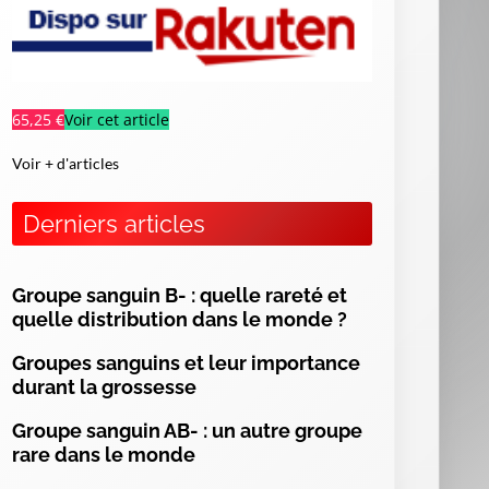
65,25 €
Voir cet article
Voir + d'articles
Derniers articles
Groupe sanguin B- : quelle rareté et
quelle distribution dans le monde ?
Groupes sanguins et leur importance
es
durant la grossesse
ur
of
Groupe sanguin AB- : un autre groupe
s,
rare dans le monde
ng
es