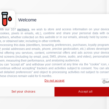
nd screens (including by email, post, SMS, phone, audio, and video), personalisi
hem, measuring their performance, and analysing audiences.
ou can "accept all" and withdraw your consent at any time via the "cookie" icon, 
continue without accepting" trackers and activities subject to consent. You can al
set detailed preferences" and object to processing activities not subject to consen
hese choices remain valid for 6 months.
powered
Do not accept
Set your choices
Accept all