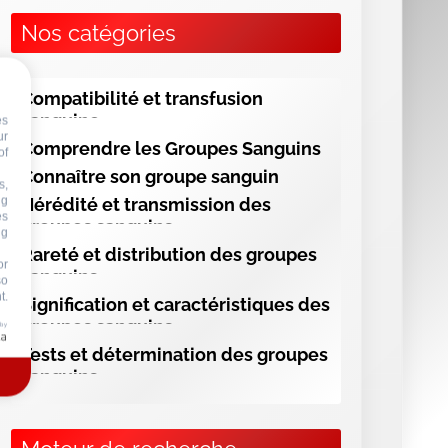
ng
Nos catégories
or
so
t.
Compatibilité et transfusion
 by
sanguine
Comprendre les Groupes Sanguins
Connaître son groupe sanguin
Hérédité et transmission des
groupes sanguins
Rareté et distribution des groupes
sanguins
Signification et caractéristiques des
groupes sanguins
Tests et détermination des groupes
sanguins