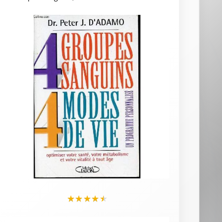
★
★
★
★
★