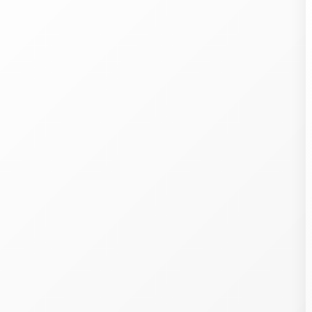
Welcome
ith our 107
partners
, we wish to store and access information on your devic
cookies, pixels in emails, etc.), combine and share your personal data with o
artners, whether collected on this website or in our emails, already held by some 
s, or obtained later, including in other contexts.
rocessing this data (identifiers, browsing, preferences, purchases, loyalty program
P, postal addresses and emails, phone, precise geolocation, etc.) allows developi
nd offering you services, content, commercial offers and ads across your devic