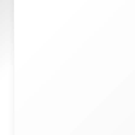
W
(
p
u
P
I
a