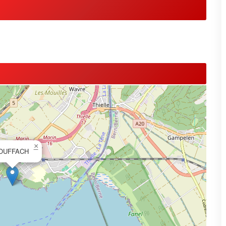
×
OUFFACH