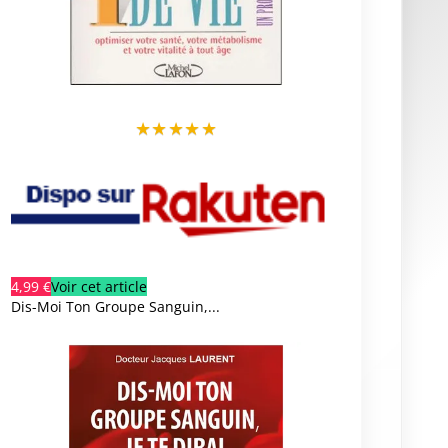
★
★
★
★
★
4,99 €
Voir cet article
Dis-Moi Ton Groupe Sanguin,...