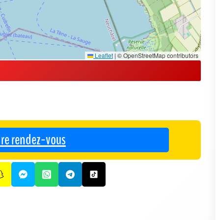
Leaflet
|
© OpenStreetMap contributors
re rendez-vous