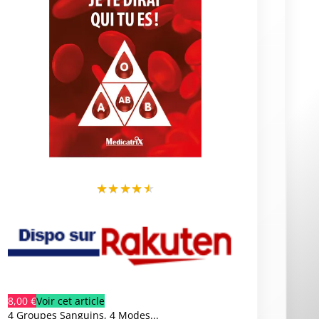
★
★
★
★
★
8,00 €
Voir cet article
4 Groupes Sanguins, 4 Modes...