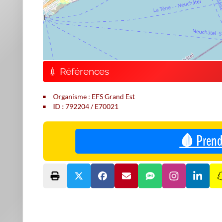
💉 Références
Organisme : EFS Grand Est
ID : 792204 / E70021
🩸 Prend