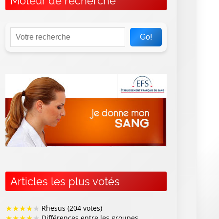
Moteur de recherche
Go!
Articles les plus votés
★
★
★
★
★
Rhesus (204 votes)
★
★
★
★
★
Différences entre les groupes