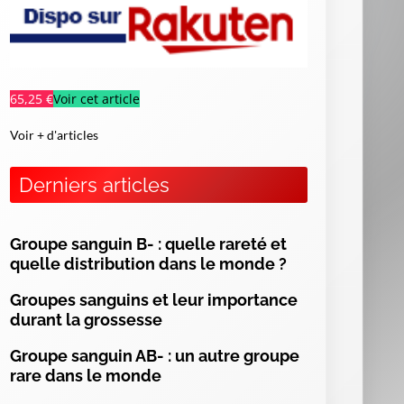
65,25 €
Voir cet article
Voir + d'articles
Derniers articles
Groupe sanguin B- : quelle rareté et
quelle distribution dans le monde ?
Groupes sanguins et leur importance
es
durant la grossesse
ur
of
Groupe sanguin AB- : un autre groupe
s,
rare dans le monde
ng
es