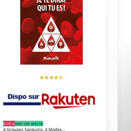
★
★
★
★
★
8,00 €
Voir cet article
4 Groupes Sanguins, 4 Modes...