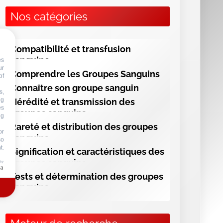
ng
Nos catégories
or
so
t.
Compatibilité et transfusion
 by
sanguine
Comprendre les Groupes Sanguins
Connaître son groupe sanguin
Hérédité et transmission des
groupes sanguins
Rareté et distribution des groupes
sanguins
Signification et caractéristiques des
groupes sanguins
Tests et détermination des groupes
sanguins