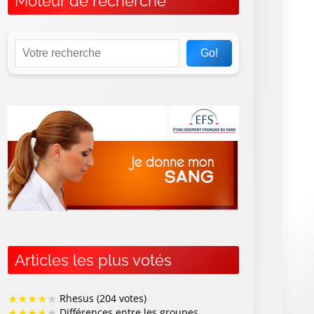
Moteur de recherche
Go!
Articles les plus votés
★
★
★
★
★
Rhesus (204 votes)
★
★
★
★
★
Différences entre les groupes