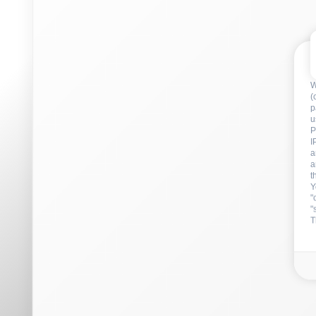
a
t
Y
"
"
T