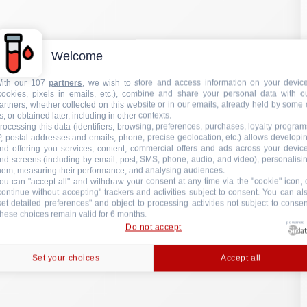
nd screens (including by email, post, SMS, phone, audio, and video), personalisi
hem, measuring their performance, and analysing audiences.
ou can "accept all" and withdraw your consent at any time via the "cookie" icon, 
continue without accepting" trackers and activities subject to consent. You can al
set detailed preferences" and object to processing activities not subject to consen
hese choices remain valid for 6 months.
powered
Do not accept
Set your choices
Accept all