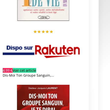
★
★
★
★
★
4,99 €
Voir cet article
Dis-Moi Ton Groupe Sanguin,...