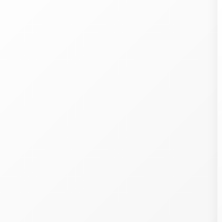
Welcome
ith our 107
partners
, we wish to store and access information on your devic
cookies, pixels in emails, etc.), combine and share your personal data with o
artners, whether collected on this website or in our emails, already held by some 
s, or obtained later, including in other contexts.
rocessing this data (identifiers, browsing, preferences, purchases, loyalty program
P, postal addresses and emails, phone, precise geolocation, etc.) allows developi
nd offering you services, content, commercial offers and ads across your devic