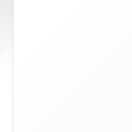
W
(
p
u
P
I
a