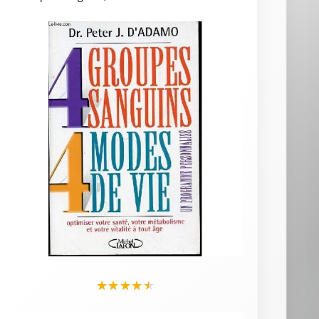
★
★
★
★
★