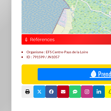
💉 Références
Organisme : EFS Centre-Pays de la Loire
ID : 791599 / JN1057
🩸 Prend