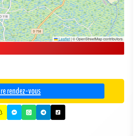
Leaflet
|
© OpenStreetMap contributors
re rendez-vous