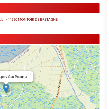
 Gautier - 44550 MONTOIR DE BRETAGNE
×
upéry G39 Polaris 3