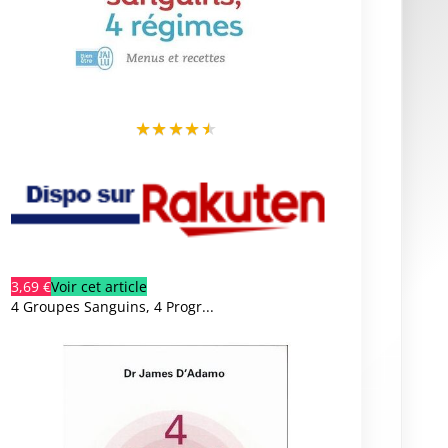
★
★
★
★
★
3,69 €
Voir cet article
4 Groupes Sanguins, 4 Progr...