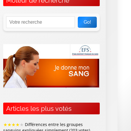
Moteur de recherche
Go!
Articles les plus votés
★
★
★
★
★
Différences entre les groupes
sanguins expliquées simplement (203 votes)