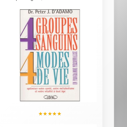
★
★
★
★
★