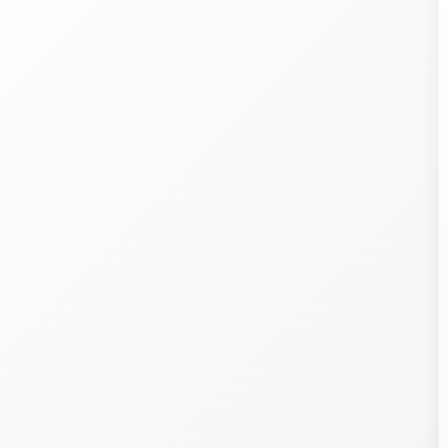
Welcome
ith our 107
partners
, we wish to store and access information on your devic
cookies, pixels in emails, etc.), combine and share your personal data with o
artners, whether collected on this website or in our emails, already held by some 
s, or obtained later, including in other contexts.
rocessing this data (identifiers, browsing, preferences, purchases, loyalty program
P, postal addresses and emails, phone, precise geolocation, etc.) allows developi
nd offering you services, content, commercial offers and ads across your devic