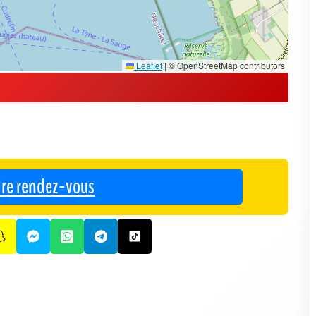
Leaflet
|
© OpenStreetMap contributors
re rendez-vous