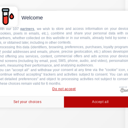
nd screens (including by email, post, SMS, phone, audio, and video), personalisi
hem, measuring their performance, and analysing audiences.
ou can "accept all" and withdraw your consent at any time via the "cookie" icon, 
continue without accepting" trackers and activities subject to consent. You can al
set detailed preferences" and object to processing activities not subject to consen
hese choices remain valid for 6 months.
powered
Do not accept
Set your choices
Accept all