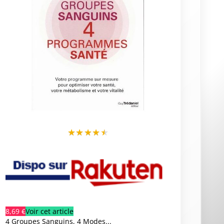
★
★
★
★
★
8,69 €
Voir cet article
4 Groupes Sanguins, 4 Modes...