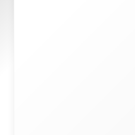
W
(
p
u
P
I
a