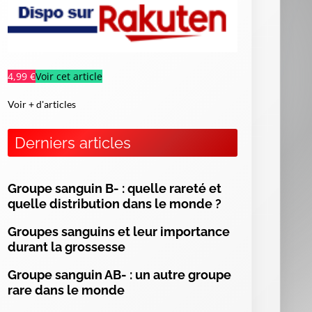
4,99 €
Voir cet article
Voir + d'articles
Derniers articles
Groupe sanguin B- : quelle rareté et
quelle distribution dans le monde ?
Groupes sanguins et leur importance
es
durant la grossesse
ur
of
Groupe sanguin AB- : un autre groupe
s,
rare dans le monde
ng
es