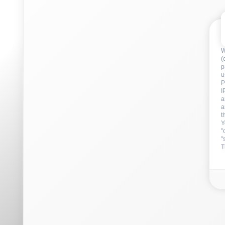
a
t
Y
"
"
T