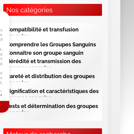
ng
Nos catégories
or
so
t.
Compatibilité et transfusion
 by
sanguine
Comprendre les Groupes Sanguins
Connaître son groupe sanguin
Hérédité et transmission des
groupes sanguins
Rareté et distribution des groupes
sanguins
Signification et caractéristiques des
groupes sanguins
Tests et détermination des groupes
sanguins