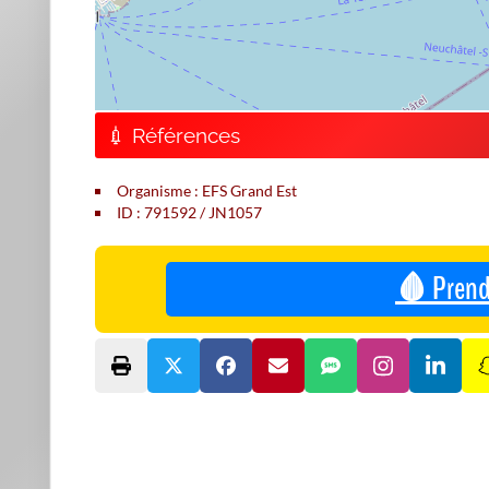
💉 Références
Organisme : EFS Grand Est
ID : 791592 / JN1057
🩸 Prend