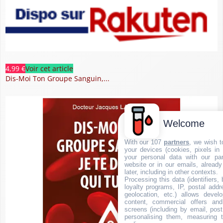
4,99 €
Voir cet article
Dis-Moi Ton Groupe Sanguin,...
Welcome
With our 107
partners
, we wish t
your devices (cookies, pixels in
your personal data with our par
website or in our emails, alread
later, including in other contexts.
Processing this data (identifiers,
loyalty programs, IP, postal add
geolocation, etc.) allows devel
content, commercial offers an
screens (including by email, pos
personalising them, measuring t