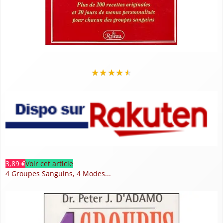
★
★
★
★
★
3,89 €
Voir cet article
4 Groupes Sanguins, 4 Modes...