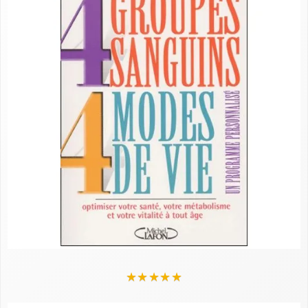
★
★
★
★
★