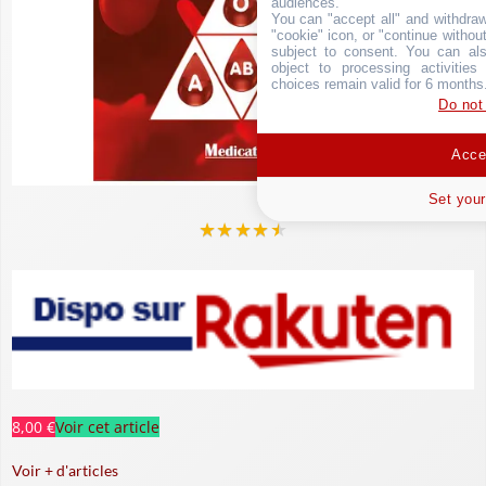
audiences.
You can "accept all" and withdraw
"cookie" icon, or "continue without
subject to consent. You can als
object to processing activitie
choices remain valid for 6 months
Do not
Accep
Set your
★
★
★
★
★
8,00 €
Voir cet article
Voir + d'articles