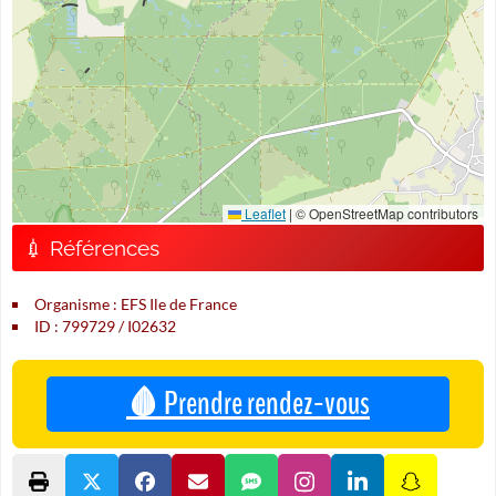
Leaflet
|
© OpenStreetMap contributors
💉 Références
Organisme : EFS Ile de France
ID : 799729 / I02632
🩸 Prendre rendez-vous