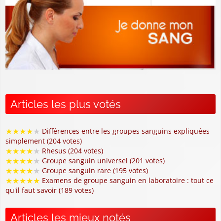
Articles les plus votés
★
★
★
★
★
Différences entre les groupes sanguins expliquées
simplement (204 votes)
★
★
★
★
★
Rhesus (204 votes)
★
★
★
★
★
Groupe sanguin universel (201 votes)
★
★
★
★
★
Groupe sanguin rare (195 votes)
★
★
★
★
★
Examens de groupe sanguin en laboratoire : tout ce
qu'il faut savoir (189 votes)
Articles les mieux notés