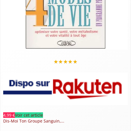
★
★
★
★
★
4,99 €
Voir cet article
Dis-Moi Ton Groupe Sanguin,...