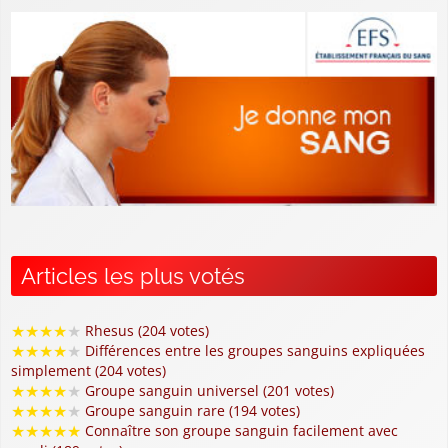
Articles les plus votés
★
★
★
★
★
Rhesus (204 votes)
★
★
★
★
★
Différences entre les groupes sanguins expliquées
simplement (204 votes)
★
★
★
★
★
Groupe sanguin universel (201 votes)
★
★
★
★
★
Groupe sanguin rare (194 votes)
★
★
★
★
★
Connaître son groupe sanguin facilement avec