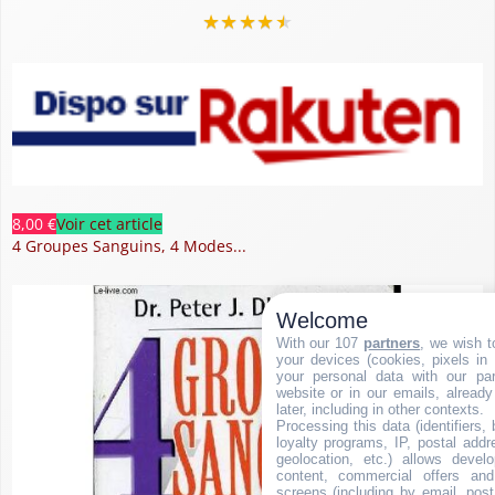
★
★
★
★
★
8,00 €
Voir cet article
4 Groupes Sanguins, 4 Modes...
Welcome
With our 107
partners
, we wish t
your devices (cookies, pixels in
your personal data with our par
website or in our emails, alread
later, including in other contexts.
Processing this data (identifiers,
loyalty programs, IP, postal add
geolocation, etc.) allows devel
content, commercial offers an
screens (including by email, pos