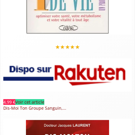
★
★
★
★
★
4,99 €
Voir cet article
Dis-Moi Ton Groupe Sanguin,...