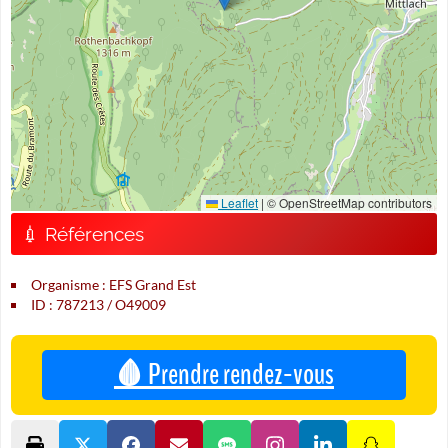
Leaflet
|
© OpenStreetMap contributors
💉 Références
Organisme : EFS Grand Est
ID : 787213 / O49009
🩸 Prendre rendez-vous