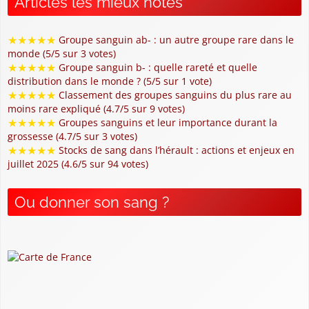
Articles les mieux notés
★
★
★
★
★
Groupe sanguin ab- : un autre groupe rare dans le
monde (5/5 sur 3 votes)
★
★
★
★
★
Groupe sanguin b- : quelle rareté et quelle
distribution dans le monde ? (5/5 sur 1 vote)
★
★
★
★
★
Classement des groupes sanguins du plus rare au
moins rare expliqué (4.7/5 sur 9 votes)
★
★
★
★
★
Groupes sanguins et leur importance durant la
grossesse (4.7/5 sur 3 votes)
★
★
★
★
★
Stocks de sang dans l’hérault : actions et enjeux en
juillet 2025 (4.6/5 sur 94 votes)
Ou donner son sang ?