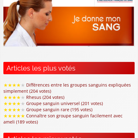
Articles les plus votés
★
★
★
★
★
Différences entre les groupes sanguins expliquées
simplement (204 votes)
★
★
★
★
★
Rhesus (204 votes)
★
★
★
★
★
Groupe sanguin universel (201 votes)
★
★
★
★
★
Groupe sanguin rare (195 votes)
★
★
★
★
★
Connaître son groupe sanguin facilement avec
ameli (189 votes)