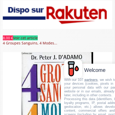
8,00 €
Voir cet article
4 Groupes Sanguins, 4 Modes...
Welcome
With our 107
partners
, we wish t
your devices (cookies, pixels in
your personal data with our par
website or in our emails, alread
later, including in other contexts.
Processing this data (identifiers,
loyalty programs, IP, postal add
geolocation, etc.) allows devel
content, commercial offers an
screens (including by email, pos