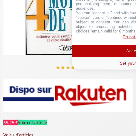
personalising them, measuring t
audiences.
You can "accept all" and withdraw
"cookie" icon, or "continue without
subject to consent. You can als
object to processing activitie
choices remain valid for 6 months
Do not
Accep
Set your
★
★
★
★
★
65,25 €
Voir cet article
Voir + d'articles