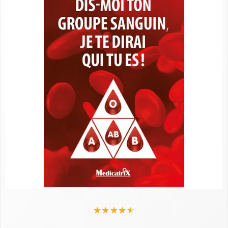
★
★
★
★
★