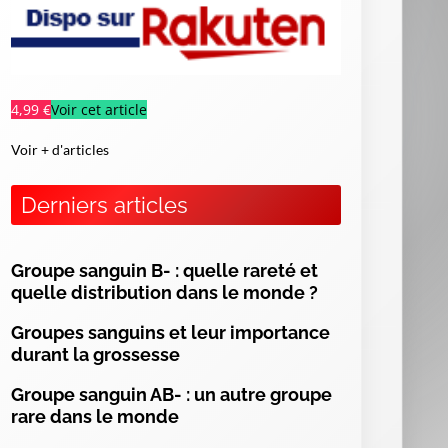
4,99 €
Voir cet article
Voir + d'articles
Derniers articles
Groupe sanguin B- : quelle rareté et
quelle distribution dans le monde ?
Groupes sanguins et leur importance
es
durant la grossesse
ur
of
Groupe sanguin AB- : un autre groupe
s,
rare dans le monde
ng
es