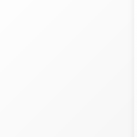
Welcome
ith our 107
partners
, we wish to store and access information on your devic
cookies, pixels in emails, etc.), combine and share your personal data with o
artners, whether collected on this website or in our emails, already held by some 
s, or obtained later, including in other contexts.
rocessing this data (identifiers, browsing, preferences, purchases, loyalty program
P, postal addresses and emails, phone, precise geolocation, etc.) allows developi
nd offering you services, content, commercial offers and ads across your devic