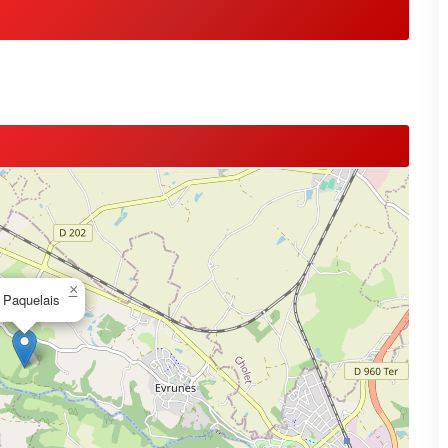
×
 Paquelais