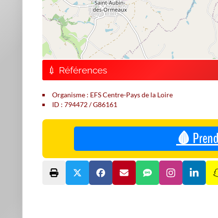
💉 Références
Organisme : EFS Centre-Pays de la Loire
ID : 794472 / G86161
🩸 Prend