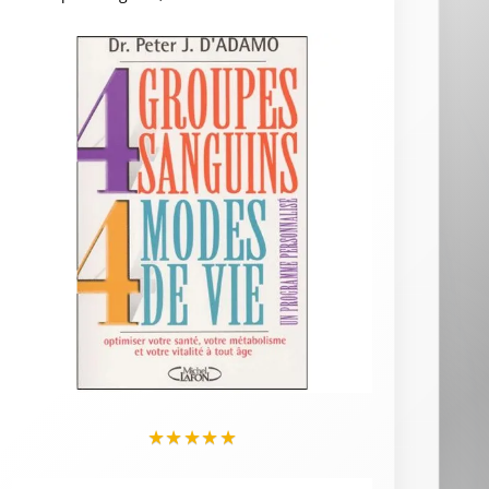
★
★
★
★
★