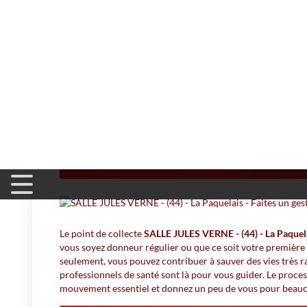
Accueil
>
Don du Sang
>
SALLE JULES VERNE - (44) - La Pa
SALLE JULES VERNE -
Où donner so
Le point de collecte
SALLE JULES VERNE - (44) - La Paquel
vous soyez donneur régulier ou que ce soit votre première 
seulement, vous pouvez contribuer à sauver des vies très 
professionnels de santé sont là pour vous guider. Le process
mouvement essentiel et donnez un peu de vous pour beauc