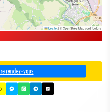
Leaflet
|
© OpenStreetMap contributors
re rendez-vous