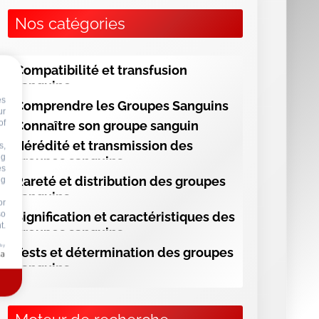
ng
Nos catégories
or
so
t.
Compatibilité et transfusion
 by
sanguine
Comprendre les Groupes Sanguins
Connaître son groupe sanguin
Hérédité et transmission des
groupes sanguins
Rareté et distribution des groupes
sanguins
Signification et caractéristiques des
groupes sanguins
Tests et détermination des groupes
sanguins