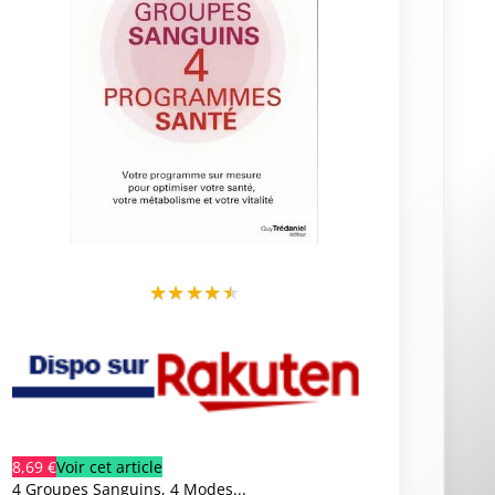
★
★
★
★
★
8,69 €
Voir cet article
4 Groupes Sanguins, 4 Modes...