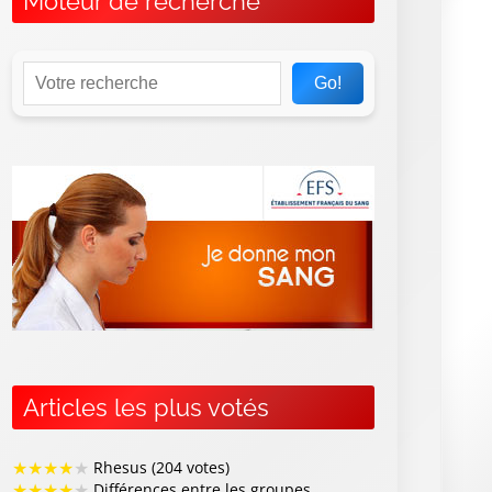
Moteur de recherche
Go!
Articles les plus votés
★
★
★
★
★
Rhesus (204 votes)
★
★
★
★
★
Différences entre les groupes