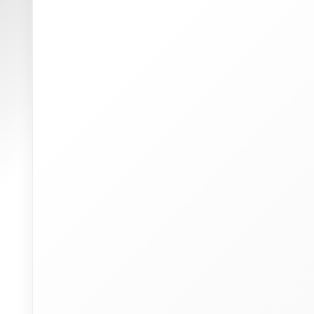
W
(
p
u
P
I
a