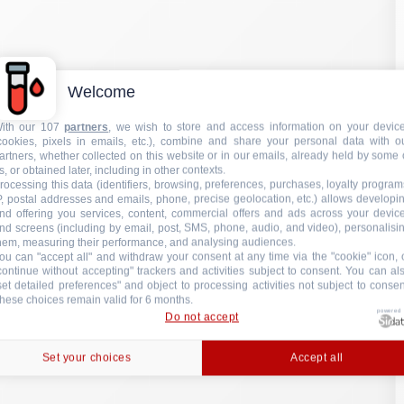
nd screens (including by email, post, SMS, phone, audio, and video), personalisi
hem, measuring their performance, and analysing audiences.
ou can "accept all" and withdraw your consent at any time via the "cookie" icon, 
continue without accepting" trackers and activities subject to consent. You can al
set detailed preferences" and object to processing activities not subject to consen
hese choices remain valid for 6 months.
powered
Do not accept
Set your choices
Accept all