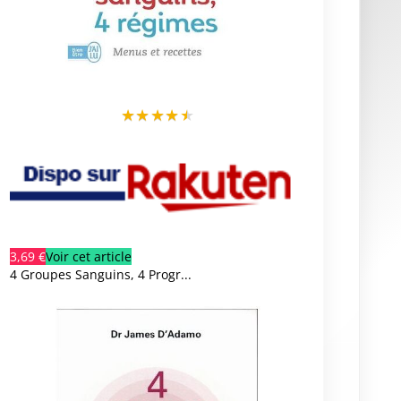
★
★
★
★
★
3,69 €
Voir cet article
4 Groupes Sanguins, 4 Progr...