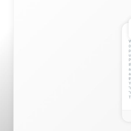
a
t
Y
"
"
T