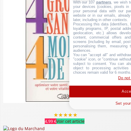
With our 107
partners
, we wish t
your devices (cookies, pixels in
your personal data with our par
website or in our emails, alread
later, including in other contexts.
Processing this data (identifiers,
loyalty programs, IP, postal add
geolocation, etc.) allows devel
content, commercial offers an
screens (including by email, pos
personalising them, measuring t
audiences.
You can "accept all" and withdraw
"cookie" icon, or "continue without
subject to consent. You can als
object to processing activitie
choices remain valid for 6 months
Do not
Accep
Set your
★
★
★
★
★
4,99 €
Voir cet article