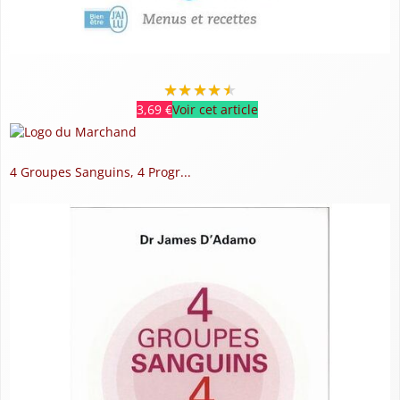
★
★
★
★
★
3,69 €
Voir cet article
4 Groupes Sanguins, 4 Progr...