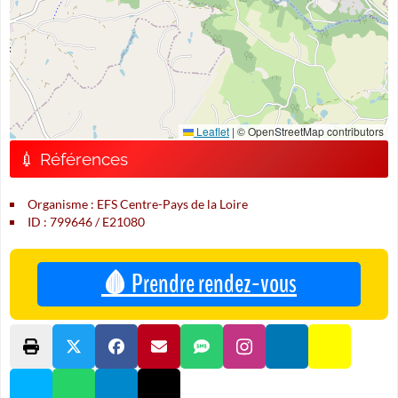
Leaflet
|
© OpenStreetMap contributors
💉 Références
Organisme : EFS Centre-Pays de la Loire
ID : 799646 / E21080
🩸 Prendre rendez-vous