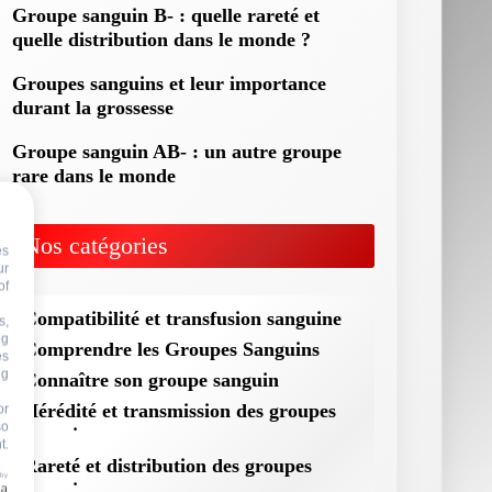
Groupe sanguin B- : quelle rareté et
quelle distribution dans le monde ?
Groupes sanguins et leur importance
durant la grossesse
Groupe sanguin AB- : un autre groupe
rare dans le monde
Nos catégories
es
ur
of
Compatibilité et transfusion sanguine
s,
ng
Comprendre les Groupes Sanguins
es
ng
Connaître son groupe sanguin
Hérédité et transmission des groupes
or
so
sanguins
t.
Rareté et distribution des groupes
 by
sanguins