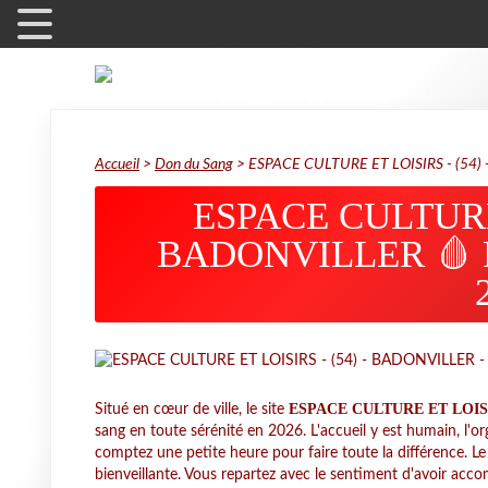
Accueil
>
Don du Sang
>
ESPACE CULTURE ET LOISIRS - (54)
ESPACE CULTURE 
BADONVILLER 🩸 Poi
ESPACE CULTURE ET LOISI
Situé en cœur de ville, le site
sang en toute sérénité en 2026. L'accueil y est humain, l'
comptez une petite heure pour faire toute la différence. L
bienveillante. Vous repartez avec le sentiment d'avoir accom