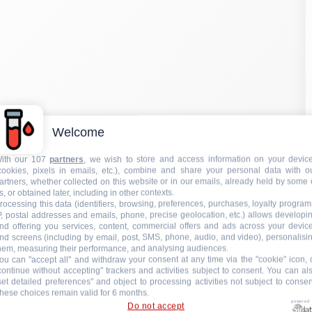
Welcome
ith our 107
partners
, we wish to store and access information on your devic
cookies, pixels in emails, etc.), combine and share your personal data with o
artners, whether collected on this website or in our emails, already held by some 
s, or obtained later, including in other contexts.
rocessing this data (identifiers, browsing, preferences, purchases, loyalty program
P, postal addresses and emails, phone, precise geolocation, etc.) allows developi
nd offering you services, content, commercial offers and ads across your devic
nd screens (including by email, post, SMS, phone, audio, and video), personalisi
hem, measuring their performance, and analysing audiences.
ou can "accept all" and withdraw your consent at any time via the "cookie" icon, 
continue without accepting" trackers and activities subject to consent. You can al
set detailed preferences" and object to processing activities not subject to consen
hese choices remain valid for 6 months.
powered
Do not accept