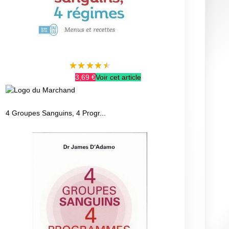
★
★
★
★
★
3,69 €
Voir cet article
4 Groupes Sanguins, 4 Progr...