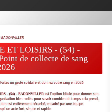
 - BADONVILLER
ET LOISIRS - (54) -
nt de collecte de sang
2026
RS - (54) - BADONVILLER
est l'option idéale pour donner son
organisation bien rodée. pour savoir combien de temps cela prend,
e don est entièrement sécurisé, encadré par une équipe
pli un acte fort, simple et rapide.