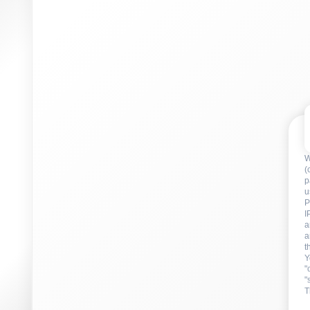
W
(
p
u
P
I
a
a
t
Y
"
"
T