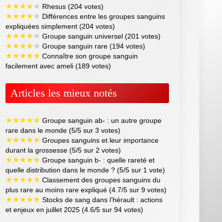
★
★
★
★
★
Rhesus (204 votes)
★
★
★
★
★
Différences entre les groupes sanguins
expliquées simplement (204 votes)
★
★
★
★
★
Groupe sanguin universel (201 votes)
★
★
★
★
★
Groupe sanguin rare (194 votes)
★
★
★
★
★
Connaître son groupe sanguin
facilement avec ameli (189 votes)
Articles les mieux notés
★
★
★
★
★
Groupe sanguin ab- : un autre groupe
rare dans le monde (5/5 sur 3 votes)
★
★
★
★
★
Groupes sanguins et leur importance
durant la grossesse (5/5 sur 2 votes)
★
★
★
★
★
Groupe sanguin b- : quelle rareté et
quelle distribution dans le monde ? (5/5 sur 1 vote)
★
★
★
★
★
Classement des groupes sanguins du
plus rare au moins rare expliqué (4.7/5 sur 9 votes)
★
★
★
★
★
Stocks de sang dans l’hérault : actions
et enjeux en juillet 2025 (4.6/5 sur 94 votes)