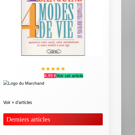
★
★
★
★
★
4,99 €
Voir cet article
Voir + d'articles
Derniers articles