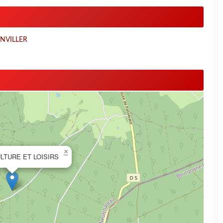
ONVILLER
×
LTURE ET LOISIRS