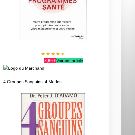
★
★
★
★
★
8,69 €
Voir cet article
4 Groupes Sanguins, 4 Modes...