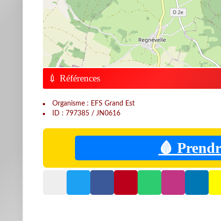
💉 Références
Organisme : EFS Grand Est
ID : 797385 / JN0616
🩸 Prendr