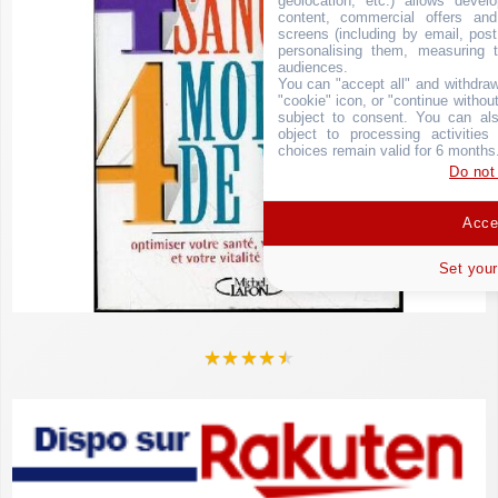
geolocation, etc.) allows devel
content, commercial offers an
screens (including by email, pos
personalising them, measuring t
audiences.
You can "accept all" and withdraw
"cookie" icon, or "continue without
subject to consent. You can als
object to processing activitie
choices remain valid for 6 months
Do not
Accep
Set your
★
★
★
★
★