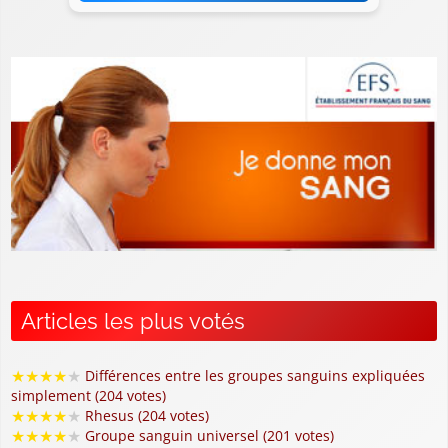
Articles les plus votés
★
★
★
★
★
Différences entre les groupes sanguins expliquées
simplement (204 votes)
★
★
★
★
★
Rhesus (204 votes)
★
★
★
★
★
Groupe sanguin universel (201 votes)