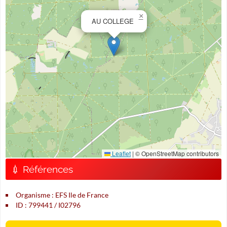
×
AU COLLEGE
Leaflet
|
© OpenStreetMap contributors
💉 Références
Organisme : EFS Ile de France
ID : 799441 / I02796