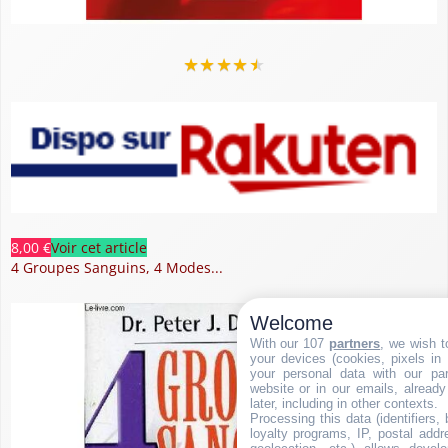
★
★
★
★
★
8,00 €
Voir cet article
4 Groupes Sanguins, 4 Modes...
Welcome
With our 107
partners
, we wish t
your devices (cookies, pixels in
your personal data with our par
website or in our emails, alread
later, including in other contexts.
Processing this data (identifiers,
loyalty programs, IP, postal add