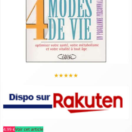
★
★
★
★
★
4,99 €
Voir cet article