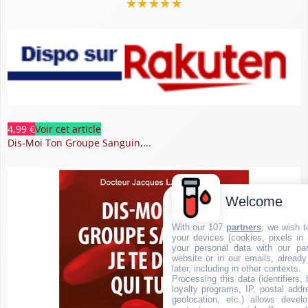
★
★
★
★
★
4,99 €
Voir cet article
Dis-Moi Ton Groupe Sanguin,...
Welcome
With our 107
partners
, we wish t
your devices (cookies, pixels in
your personal data with our par
website or in our emails, alread
later, including in other contexts.
Processing this data (identifiers,
loyalty programs, IP, postal add
geolocation, etc.) allows devel