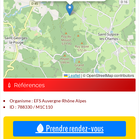
Leaflet
|
© OpenStreetMap contributors
💉 Références
Organisme : EFS Auvergne-Rhône Alpes
ID : 788330 / M1C110
🩸 Prendre rendez-vous