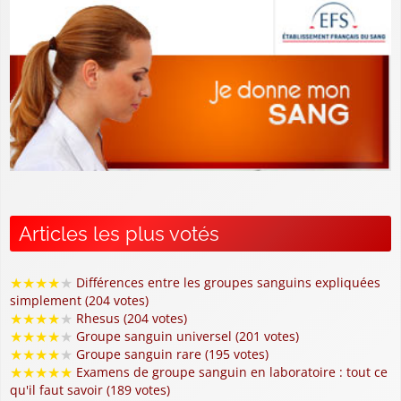
Articles les plus votés
★
★
★
★
★
Différences entre les groupes sanguins expliquées
simplement (204 votes)
★
★
★
★
★
Rhesus (204 votes)
★
★
★
★
★
Groupe sanguin universel (201 votes)
★
★
★
★
★
Groupe sanguin rare (195 votes)
★
★
★
★
★
Examens de groupe sanguin en laboratoire : tout ce
qu'il faut savoir (189 votes)