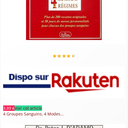
★
★
★
★
★
3,89 €
Voir cet article
4 Groupes Sanguins, 4 Modes...