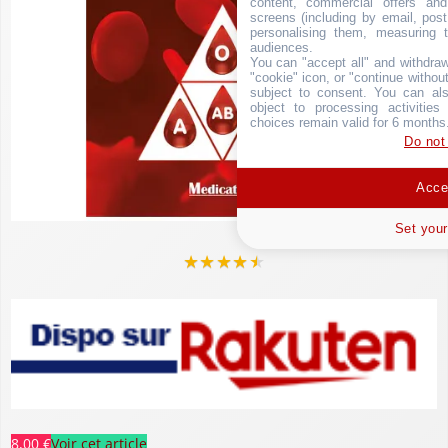
content, commercial offers an
screens (including by email, pos
personalising them, measuring t
audiences.
You can "accept all" and withdraw
"cookie" icon, or "continue without
subject to consent. You can als
object to processing activitie
choices remain valid for 6 months
Do not
Accep
Set your
★
★
★
★
★
8,00 €
Voir cet article