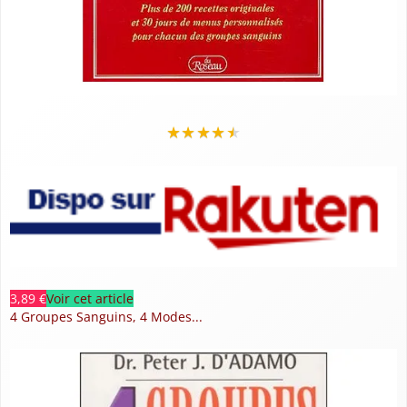
★
★
★
★
★
3,89 €
Voir cet article
4 Groupes Sanguins, 4 Modes...