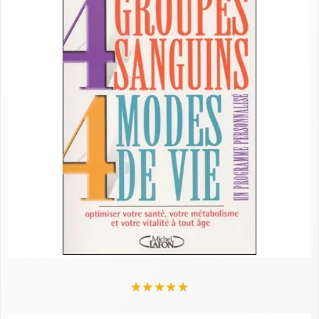
★
★
★
★
★