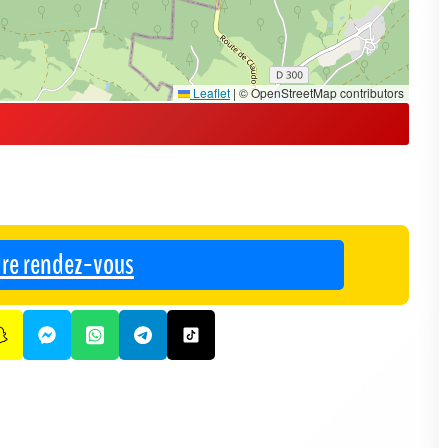
Leaflet
|
© OpenStreetMap contributors
re rendez-vous