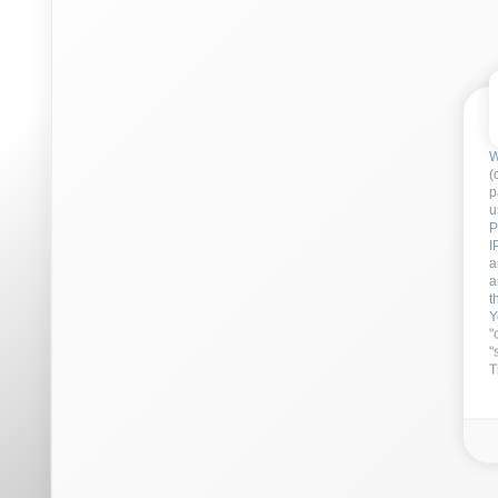
a
t
Y
"
"
T