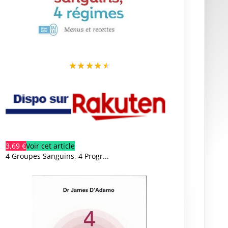
★
★
★
★
★
3,69 €
Voir cet article
4 Groupes Sanguins, 4 Progr...