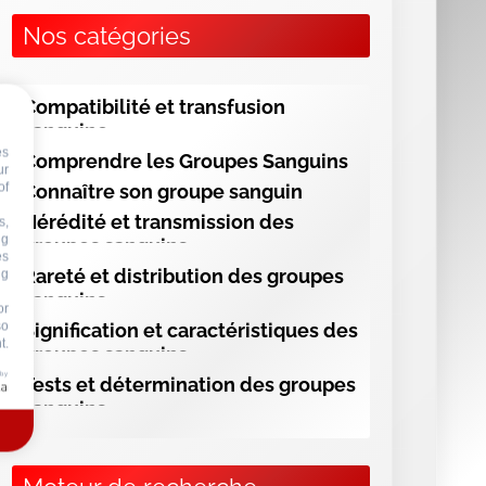
ng
Nos catégories
or
so
t.
Compatibilité et transfusion
 by
sanguine
Comprendre les Groupes Sanguins
Connaître son groupe sanguin
Hérédité et transmission des
groupes sanguins
Rareté et distribution des groupes
sanguins
Signification et caractéristiques des
groupes sanguins
Tests et détermination des groupes
sanguins