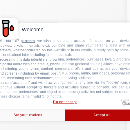
nd screens (including by email, post, SMS, phone, audio, and video), personalisi
hem, measuring their performance, and analysing audiences.
ou can "accept all" and withdraw your consent at any time via the "cookie" icon, 
continue without accepting" trackers and activities subject to consent. You can al
set detailed preferences" and object to processing activities not subject to consen
hese choices remain valid for 6 months.
powered
Do not accept
Set your choices
Accept all