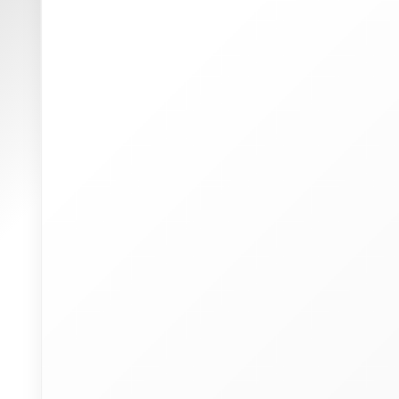
W
(
p
u
P
I
a