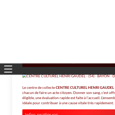
Accueil
>
Don du Sang
>
CENTRE CULTUREL HENRI GAUDE
CENTRE CULTUREL H
BAYON 🩸 Où donne
Le centre de collecte
CENTRE CULTUREL HENRI GAUDEL -
chacun de faire un acte citoyen. Donner son sang, c'est offri
éligible, une évaluation rapide est faite à l'accueil. L'ense
idéale pour contribuer à une cause vitale très rapidement.
Infos pratiques