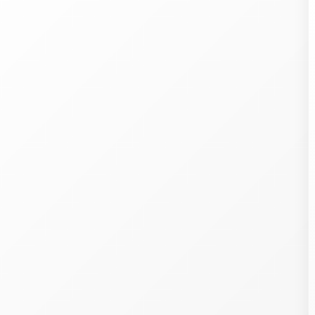
Welcome
ith our 107
partners
, we wish to store and access information on your devic
cookies, pixels in emails, etc.), combine and share your personal data with o
artners, whether collected on this website or in our emails, already held by some 
s, or obtained later, including in other contexts.
rocessing this data (identifiers, browsing, preferences, purchases, loyalty program
P, postal addresses and emails, phone, precise geolocation, etc.) allows developi
nd offering you services, content, commercial offers and ads across your devic