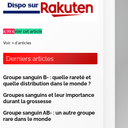
4,99 €
Voir cet article
Voir + d'articles
Derniers articles
Groupe sanguin B- : quelle rareté et
quelle distribution dans le monde ?
Groupes sanguins et leur importance
es
durant la grossesse
ur
of
Groupe sanguin AB- : un autre groupe
s,
rare dans le monde
ng
es