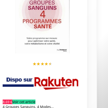
★
★
★
★
★
8,69 €
Voir cet article
4 Groupes Sanguins, 4 Modes...