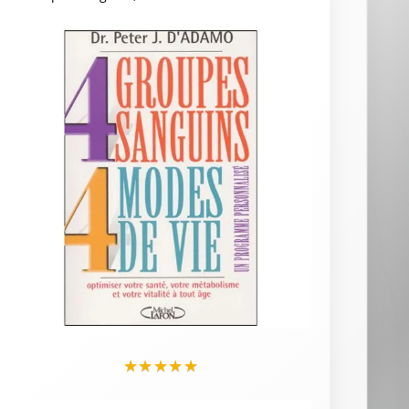
★
★
★
★
★