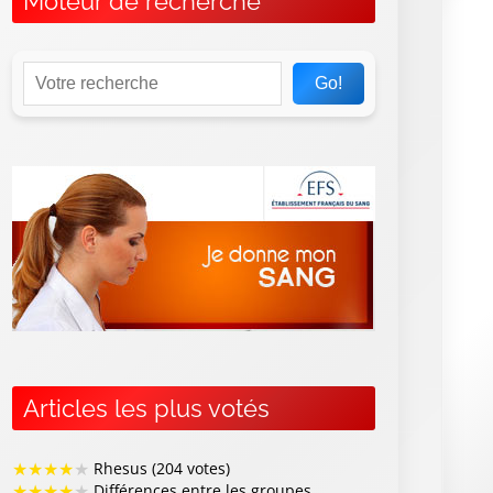
Moteur de recherche
Go!
Articles les plus votés
★
★
★
★
★
Rhesus (204 votes)
★
★
★
★
★
Différences entre les groupes