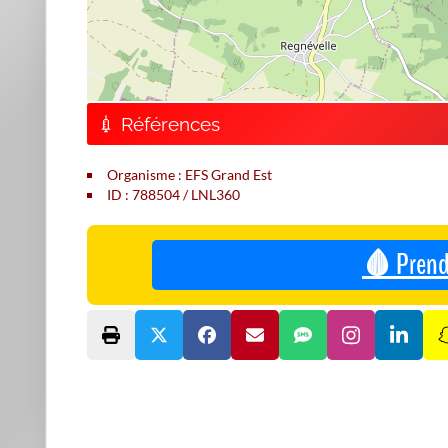
💉 Références
Organisme : EFS Grand Est
ID : 788504 / LNL360
🩸 Prend