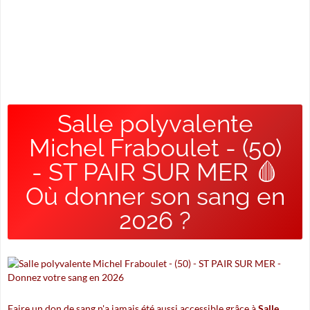
Salle polyvalente
Michel Fraboulet - (50)
- ST PAIR SUR MER 🩸
Où donner son sang en
2026 ?
Faire un don de sang n'a jamais été aussi accessible grâce à
Salle