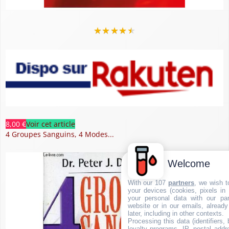
★
★
★
★
★
8,00 €
Voir cet article
4 Groupes Sanguins, 4 Modes...
Welcome
With our 107
partners
, we wish t
your devices (cookies, pixels in
your personal data with our par
website or in our emails, alread
later, including in other contexts.
Processing this data (identifiers,
loyalty programs, IP, postal add