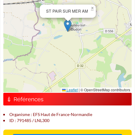
×
ST PAIR SUR MER AM
Leaflet
|
© OpenStreetMap contributors
💉 Références
Organisme : EFS Haut de France-Normandie
ID : 791485 / LNL300