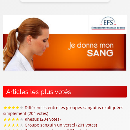
Articles les plus votés
★
★
★
★
★
Différences entre les groupes sanguins expliquées
simplement (204 votes)
★
★
★
★
★
Rhesus (204 votes)
★
★
★
★
★
Groupe sanguin universel (201 votes)