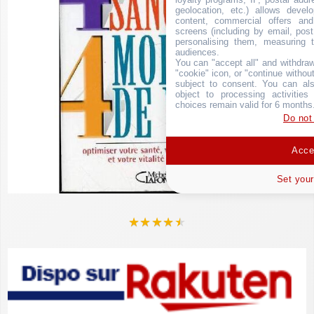
geolocation, etc.) allows devel
content, commercial offers an
screens (including by email, pos
personalising them, measuring t
audiences.
You can "accept all" and withdraw
"cookie" icon, or "continue without
subject to consent. You can als
object to processing activitie
choices remain valid for 6 months
Do not
Accep
Set your
★
★
★
★
★