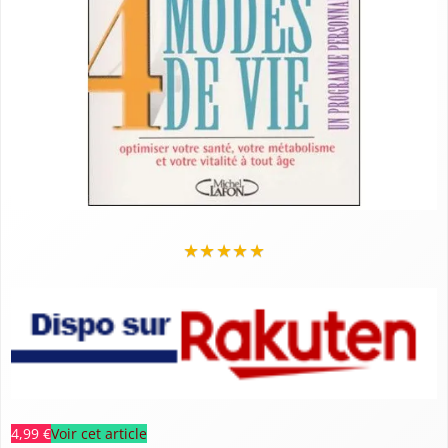
★
★
★
★
★
4,99 €
Voir cet article