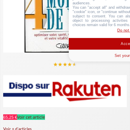
audiences.
You can "accept all" and withdraw
"cookie" icon, or "continue without
subject to consent. You can als
object to processing activitie
choices remain valid for 6 months
Do not
Accep
Set your
★
★
★
★
★
65,25 €
Voir cet article
Voir + d'articles