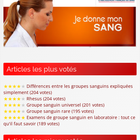
Articles les plus votés
★
★
★
★
★
Différences entre les groupes sanguins expliquées
simplement (204 votes)
★
★
★
★
★
Rhesus (204 votes)
★
★
★
★
★
Groupe sanguin universel (201 votes)
★
★
★
★
★
Groupe sanguin rare (195 votes)
★
★
★
★
★
Examens de groupe sanguin en laboratoire : tout ce
qu'il faut savoir (189 votes)