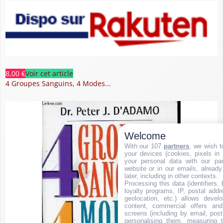
8,00 €
Voir cet article
4 Groupes Sanguins, 4 Modes...
Welcome
With our 107
partners
, we wish t
your devices (cookies, pixels in
your personal data with our par
website or in our emails, alread
later, including in other contexts.
Processing this data (identifiers,
loyalty programs, IP, postal add
geolocation, etc.) allows devel
content, commercial offers an
screens (including by email, pos
personalising them, measuring t