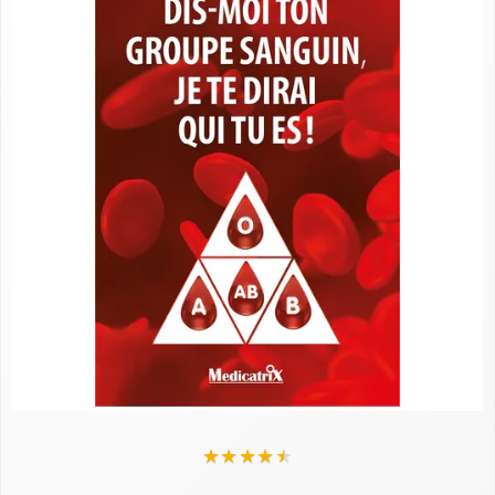
★
★
★
★
★