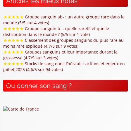
Articles les mieux notés
★
★
★
★
★
Groupe sanguin ab- : un autre groupe rare dans le
monde (5/5 sur 4 votes)
★
★
★
★
★
Groupe sanguin b- : quelle rareté et quelle
distribution dans le monde ? (5/5 sur 1 vote)
★
★
★
★
★
Classement des groupes sanguins du plus rare au
moins rare expliqué (4.7/5 sur 9 votes)
★
★
★
★
★
Groupes sanguins et leur importance durant la
grossesse (4.7/5 sur 3 votes)
★
★
★
★
★
Stocks de sang dans l’hérault : actions et enjeux en
juillet 2025 (4.6/5 sur 94 votes)
Ou donner son sang ?