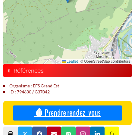
Leaflet
|
© OpenStreetMap contributors
💉 Références
Organisme : EFS Grand Est
ID : 794630 / G37042
🩸 Prendre rendez-vous