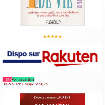
★
★
★
★
★
4,99 €
Voir cet article
Dis-Moi Ton Groupe Sanguin,...