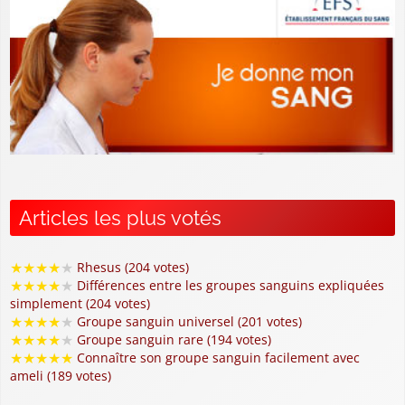
Articles les plus votés
★
★
★
★
★
Rhesus (204 votes)
★
★
★
★
★
Différences entre les groupes sanguins expliquées
simplement (204 votes)
★
★
★
★
★
Groupe sanguin universel (201 votes)
★
★
★
★
★
Groupe sanguin rare (194 votes)
★
★
★
★
★
Connaître son groupe sanguin facilement avec
ameli (189 votes)