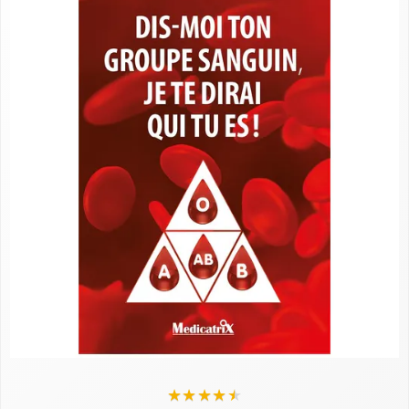
★
★
★
★
★