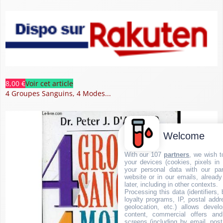
8,00 €
Voir cet article
4 Groupes Sanguins, 4 Modes...
Welcome
With our 107
partners
, we wish t
your devices (cookies, pixels in
your personal data with our par
website or in our emails, alread
later, including in other contexts.
Processing this data (identifiers,
loyalty programs, IP, postal add
geolocation, etc.) allows devel
content, commercial offers an
screens (including by email, pos