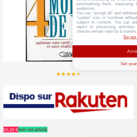
personalising them, measuring t
audiences.
You can "accept all" and withdraw
"cookie" icon, or "continue without
subject to consent. You can als
object to processing activitie
choices remain valid for 6 months
Do not
Accep
Set your
★
★
★
★
★
65,25 €
Voir cet article