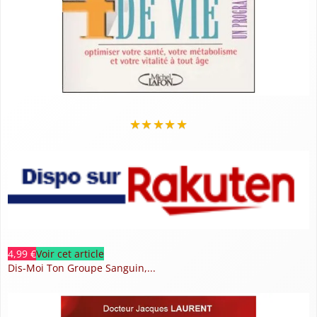
★
★
★
★
★
4,99 €
Voir cet article
Dis-Moi Ton Groupe Sanguin,...