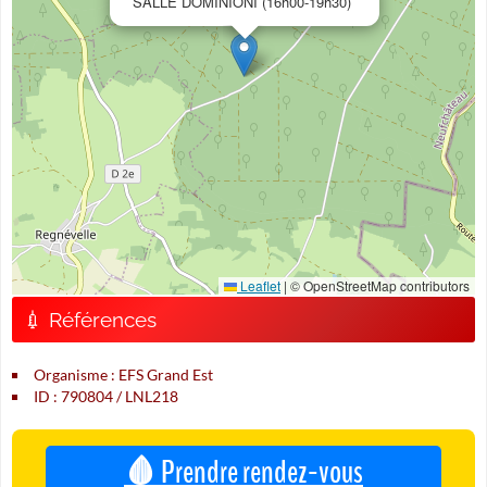
SALLE DOMINIONI (16h00-19h30)
Leaflet
|
© OpenStreetMap contributors
💉 Références
Organisme : EFS Grand Est
ID : 790804 / LNL218
🩸 Prendre rendez-vous