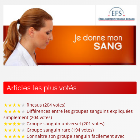
Articles les plus votés
★
★
★
★
★
Rhesus (204 votes)
★
★
★
★
★
Différences entre les groupes sanguins expliquées
simplement (204 votes)
★
★
★
★
★
Groupe sanguin universel (201 votes)
★
★
★
★
★
Groupe sanguin rare (194 votes)
★
★
★
★
★
Connaître son groupe sanguin facilement avec