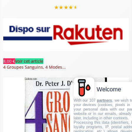
★
★
★
★
★
8,00 €
Voir cet article
4 Groupes Sanguins, 4 Modes...
Welcome
With our 107
partners
, we wish t
your devices (cookies, pixels in
your personal data with our par
website or in our emails, alread
later, including in other contexts.
Processing this data (identifiers,
loyalty programs, IP, postal add
geolocation, etc.) allows devel