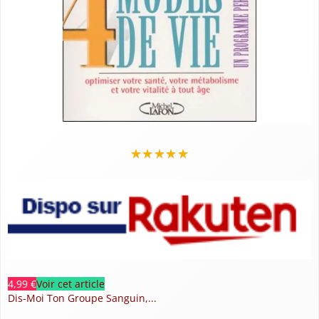
★
★
★
★
★
4,99 €
Voir cet article
Dis-Moi Ton Groupe Sanguin,...