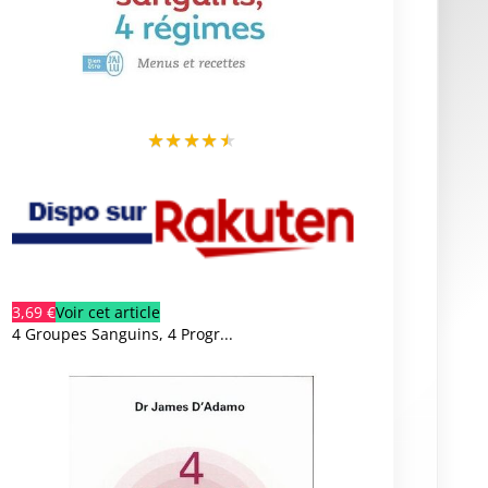
★
★
★
★
★
3,69 €
Voir cet article
4 Groupes Sanguins, 4 Progr...