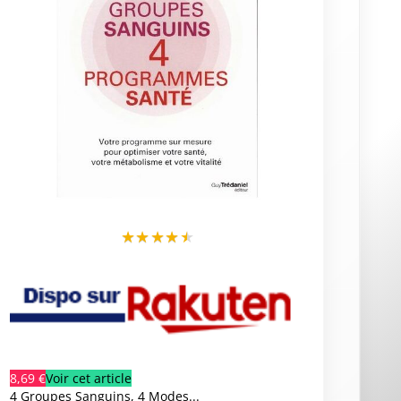
★
★
★
★
★
8,69 €
Voir cet article
4 Groupes Sanguins, 4 Modes...