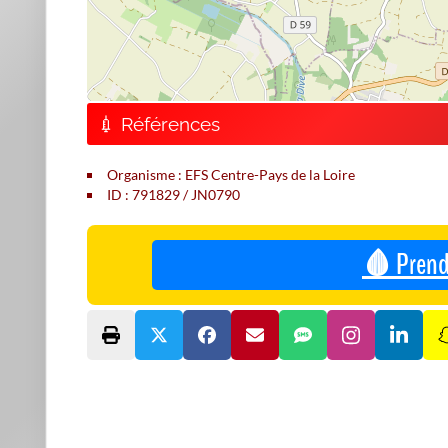
💉 Références
Organisme : EFS Centre-Pays de la Loire
ID : 791829 / JN0790
🩸 Prend