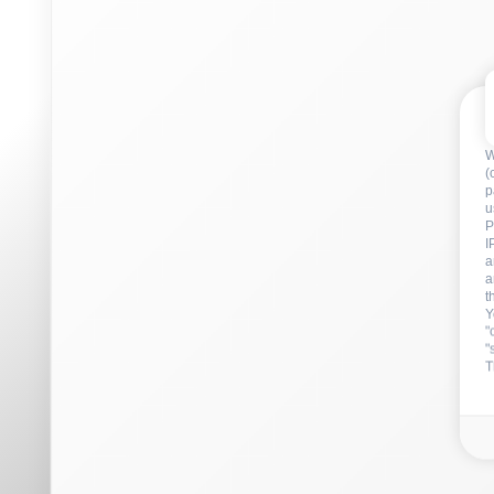
a
t
Y
"
"
T