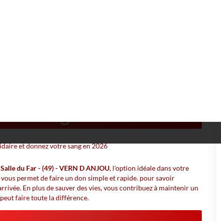
OU
- VERN D ANJOU 🩸 Point
e de sang 2026
à
Salle du Far - (49) - VERN D ANJOU
, l'option idéale dans votre
 vous permet de faire un don simple et rapide. pour savoir
rrivée. En plus de sauver des vies, vous contribuez à maintenir un
peut faire toute la différence.