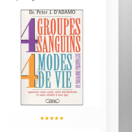
★
★
★
★
★