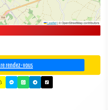
Leaflet
|
© OpenStreetMap contributors
re rendez-vous