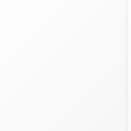
Welcome
ith our 107
partners
, we wish to store and access information on your devic
cookies, pixels in emails, etc.), combine and share your personal data with o
artners, whether collected on this website or in our emails, already held by some 
s, or obtained later, including in other contexts.
rocessing this data (identifiers, browsing, preferences, purchases, loyalty program
P, postal addresses and emails, phone, precise geolocation, etc.) allows developi
nd offering you services, content, commercial offers and ads across your devic