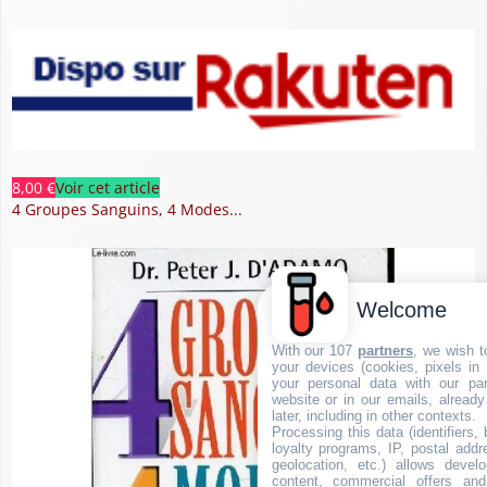
8,00 €
Voir cet article
4 Groupes Sanguins, 4 Modes...
Welcome
With our 107
partners
, we wish t
your devices (cookies, pixels in
your personal data with our par
website or in our emails, alread
later, including in other contexts.
Processing this data (identifiers,
loyalty programs, IP, postal add
geolocation, etc.) allows devel
content, commercial offers an