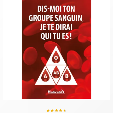
★
★
★
★
★