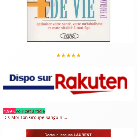
★
★
★
★
★
4,99 €
Voir cet article
Dis-Moi Ton Groupe Sanguin,...