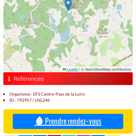
Leaflet
|
© OpenStreetMap contributors
💉 Références
Organisme : EFS Centre-Pays de la Loire
ID : 792957 / LNL246
🩸 Prendre rendez-vous