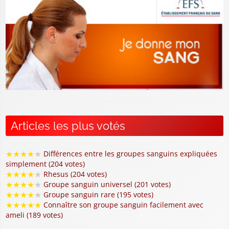
Articles les plus votés
★
★
★
★
★
Différences entre les groupes sanguins expliquées
simplement (204 votes)
★
★
★
★
★
Rhesus (204 votes)
★
★
★
★
★
Groupe sanguin universel (201 votes)
★
★
★
★
★
Groupe sanguin rare (195 votes)
★
★
★
★
★
Connaître son groupe sanguin facilement avec
ameli (189 votes)