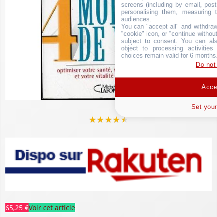
screens (including by email, pos
personalising them, measuring t
audiences.
You can "accept all" and withdraw
"cookie" icon, or "continue without
subject to consent. You can als
object to processing activitie
choices remain valid for 6 months
Do not
Accep
Set your
★
★
★
★
★
65,25 €
Voir cet article