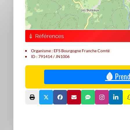
💉 Références
Organisme : EFS Bourgogne Franche Comté
ID : 791414 / JN1006
🩸 Prend