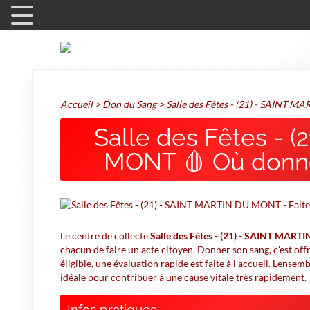
Accueil
>
Don du Sang
>
Salle des Fêtes - (21) - SAINT
Salle des Fêtes - 
MONT 🩸 Où donne
Le centre de collecte
Salle des Fêtes - (21) - SAINT MAR
chacun de faire un acte citoyen. Donner son sang, c'est offri
éligible, une évaluation rapide est faite à l'accueil. L'ense
idéale pour contribuer à une cause vitale très rapidement.
Infos pratiques