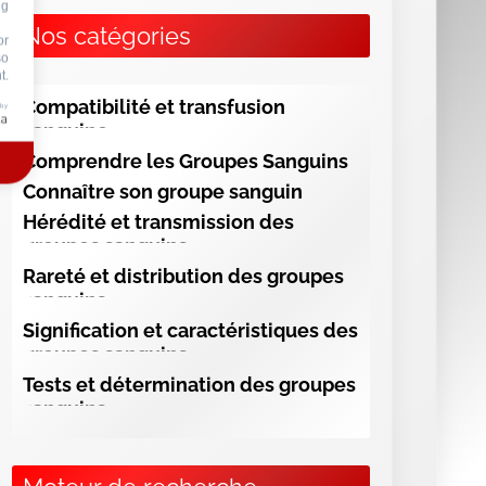
ng
Nos catégories
or
so
t.
Compatibilité et transfusion
 by
sanguine
Comprendre les Groupes Sanguins
Connaître son groupe sanguin
Hérédité et transmission des
groupes sanguins
Rareté et distribution des groupes
sanguins
Signification et caractéristiques des
groupes sanguins
Tests et détermination des groupes
sanguins