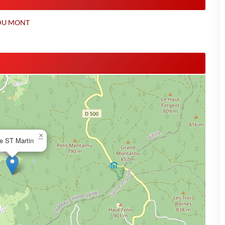
N DU MONT
×
le ST Martin