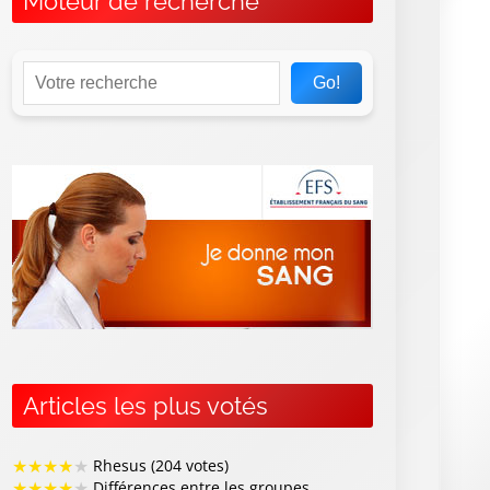
Moteur de recherche
Go!
Articles les plus votés
★
★
★
★
★
Rhesus (204 votes)
★
★
★
★
★
Différences entre les groupes