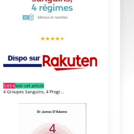
★
★
★
★
★
3,69 €
Voir cet article
4 Groupes Sanguins, 4 Progr...