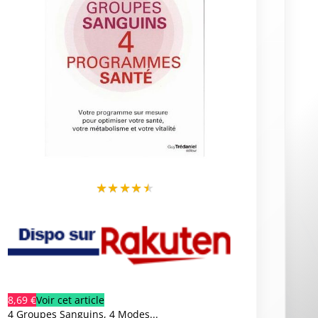
★
★
★
★
★
8,69 €
Voir cet article
4 Groupes Sanguins, 4 Modes...