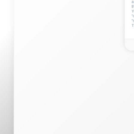
a
t
Y
"
"
T