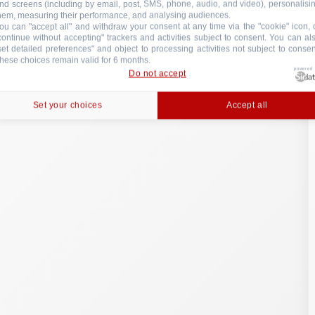
nd screens (including by email, post, SMS, phone, audio, and video), personalisi
hem, measuring their performance, and analysing audiences.
ou can "accept all" and withdraw your consent at any time via the "cookie" icon, 
continue without accepting" trackers and activities subject to consent. You can al
set detailed preferences" and object to processing activities not subject to consen
hese choices remain valid for 6 months.
powered
Do not accept
Set your choices
Accept all