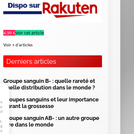
4,99 €
Voir cet article
Voir + d'articles
Derniers articles
Groupe sanguin B- : quelle rareté et
quelle distribution dans le monde ?
Groupes sanguins et leur importance
es
durant la grossesse
ur
of
Groupe sanguin AB- : un autre groupe
s,
rare dans le monde
ng
es