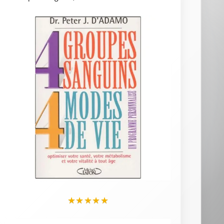
★
★
★
★
★