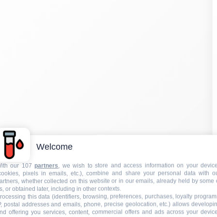
Welcome
ith our 107
partners
, we wish to store and access information on your devic
cookies, pixels in emails, etc.), combine and share your personal data with o
artners, whether collected on this website or in our emails, already held by some 
s, or obtained later, including in other contexts.
rocessing this data (identifiers, browsing, preferences, purchases, loyalty program
P, postal addresses and emails, phone, precise geolocation, etc.) allows developi
nd offering you services, content, commercial offers and ads across your devic