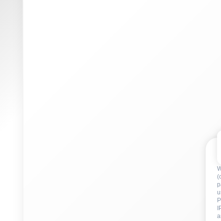
W
(
p
u
P
I
a