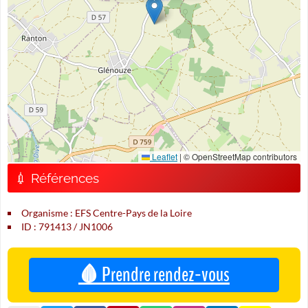
Leaflet
|
© OpenStreetMap contributors
💉 Références
Organisme : EFS Centre-Pays de la Loire
ID : 791413 / JN1006
🩸 Prendre rendez-vous