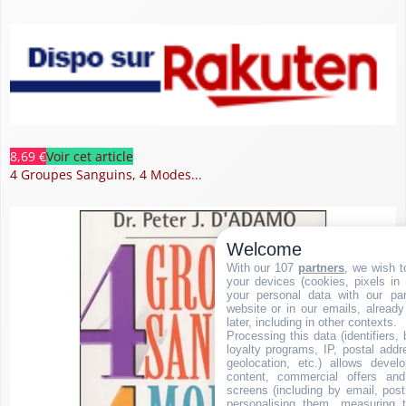
8,69 €
Voir cet article
4 Groupes Sanguins, 4 Modes...
Welcome
With our 107
partners
, we wish t
your devices (cookies, pixels in
your personal data with our par
website or in our emails, alread
later, including in other contexts.
Processing this data (identifiers,
loyalty programs, IP, postal add
geolocation, etc.) allows devel
content, commercial offers an
screens (including by email, pos
personalising them, measuring t