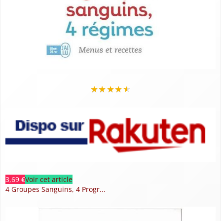
★
★
★
★
★
3,69 €
Voir cet article
4 Groupes Sanguins, 4 Progr...