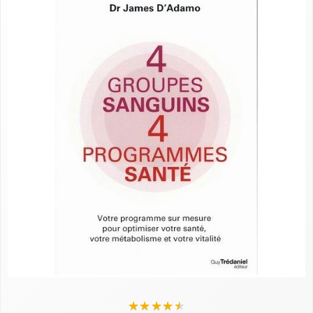
★
★
★
★
★