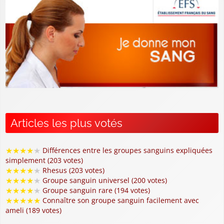
Articles les plus votés
★
★
★
★
★
Différences entre les groupes sanguins expliquées
simplement (203 votes)
★
★
★
★
★
Rhesus (203 votes)
★
★
★
★
★
Groupe sanguin universel (200 votes)
★
★
★
★
★
Groupe sanguin rare (194 votes)
★
★
★
★
★
Connaître son groupe sanguin facilement avec
ameli (189 votes)