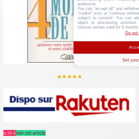
audiences.
You can "accept all" and withdraw
"cookie" icon, or "continue without
subject to consent. You can als
object to processing activitie
choices remain valid for 6 months
Do not
Accep
Set your
★
★
★
★
★
4,99 €
Voir cet article