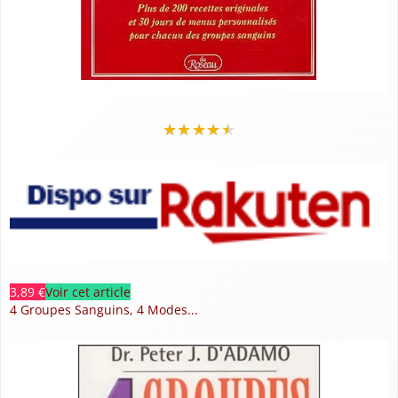
★
★
★
★
★
3,89 €
Voir cet article
4 Groupes Sanguins, 4 Modes...