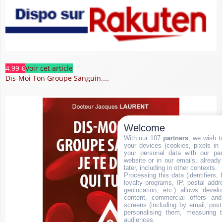
4,99 €
Voir cet article
Dis-Moi Ton Groupe Sanguin,...
Welcome
With our 107
partners
, we wish t
your devices (cookies, pixels in
your personal data with our par
website or in our emails, alread
later, including in other contexts.
Processing this data (identifiers,
loyalty programs, IP, postal add
geolocation, etc.) allows devel
content, commercial offers an
screens (including by email, pos
personalising them, measuring t
audiences.