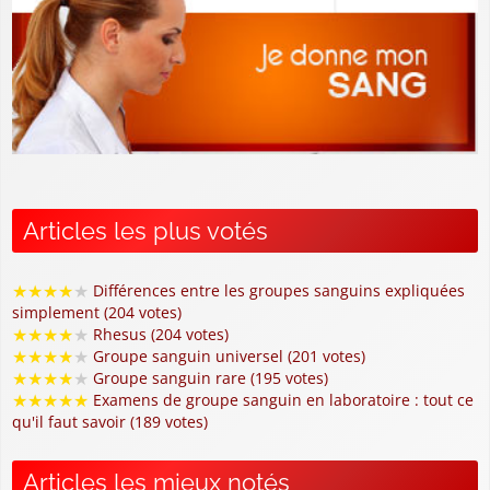
Articles les plus votés
★
★
★
★
★
Différences entre les groupes sanguins expliquées
simplement (204 votes)
★
★
★
★
★
Rhesus (204 votes)
★
★
★
★
★
Groupe sanguin universel (201 votes)
★
★
★
★
★
Groupe sanguin rare (195 votes)
★
★
★
★
★
Examens de groupe sanguin en laboratoire : tout ce
qu'il faut savoir (189 votes)
Articles les mieux notés