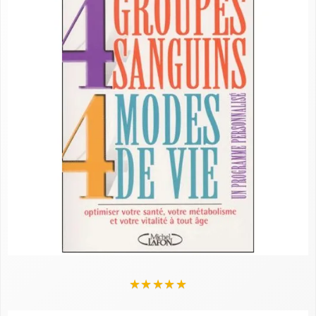
★
★
★
★
★