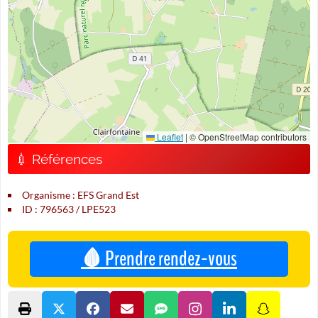
Leaflet
|
© OpenStreetMap contributors
💉 Références
Organisme : EFS Grand Est
ID : 796563 / LPE523
🩸 Prendre rendez-vous