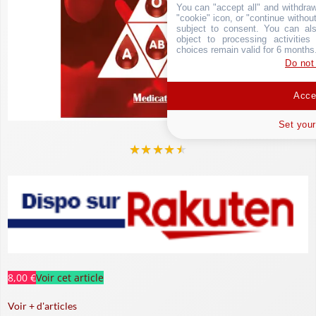
You can "accept all" and withdraw
"cookie" icon, or "continue without
subject to consent. You can als
object to processing activitie
choices remain valid for 6 months
Do not
Accep
Set your
★
★
★
★
★
8,00 €
Voir cet article
Voir + d'articles