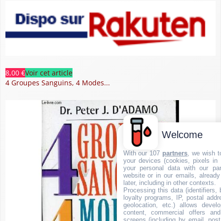
8,00 €
Voir cet article
4 Groupes Sanguins, 4 Modes...
Welcome
With our 107
partners
, we wish t
your devices (cookies, pixels in
your personal data with our par
website or in our emails, alread
later, including in other contexts.
Processing this data (identifiers,
loyalty programs, IP, postal add
geolocation, etc.) allows devel
content, commercial offers an
screens (including by email, pos