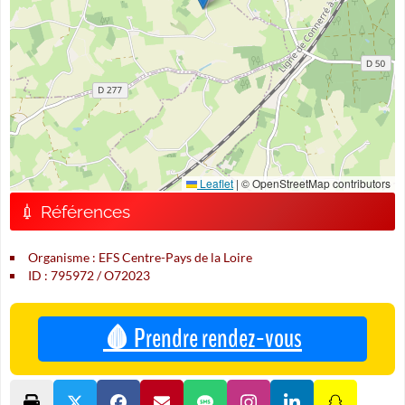
Leaflet
|
© OpenStreetMap contributors
💉 Références
Organisme : EFS Centre-Pays de la Loire
ID : 795972 / O72023
🩸 Prendre rendez-vous