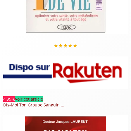
★
★
★
★
★
4,99 €
Voir cet article
Dis-Moi Ton Groupe Sanguin,...