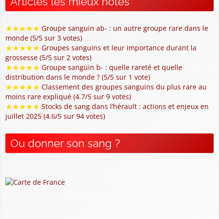
Articles les mieux notés
★
★
★
★
★
Groupe sanguin ab- : un autre groupe rare dans le
monde (5/5 sur 3 votes)
★
★
★
★
★
Groupes sanguins et leur importance durant la
grossesse (5/5 sur 2 votes)
★
★
★
★
★
Groupe sanguin b- : quelle rareté et quelle
distribution dans le monde ? (5/5 sur 1 vote)
★
★
★
★
★
Classement des groupes sanguins du plus rare au
moins rare expliqué (4.7/5 sur 9 votes)
★
★
★
★
★
Stocks de sang dans l’hérault : actions et enjeux en
juillet 2025 (4.6/5 sur 94 votes)
Ou donner son sang ?