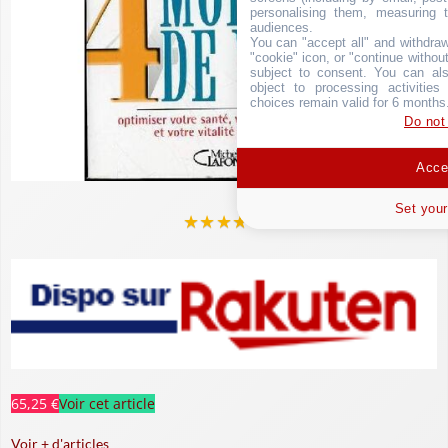
personalising them, measuring t
audiences.
You can "accept all" and withdraw
"cookie" icon, or "continue without
subject to consent. You can als
object to processing activitie
choices remain valid for 6 months
Do not
Accep
Set your
★
★
★
★
★
65,25 €
Voir cet article
Voir + d'articles