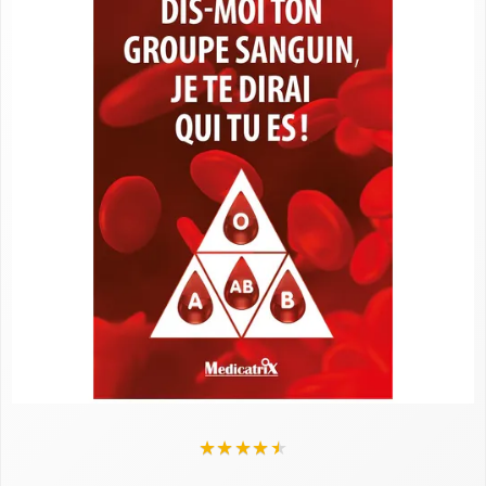
★
★
★
★
★