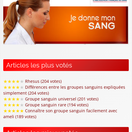
Articles les plus votés
★
★
★
★
★
Rhesus (204 votes)
★
★
★
★
★
Différences entre les groupes sanguins expliquées
simplement (204 votes)
★
★
★
★
★
Groupe sanguin universel (201 votes)
★
★
★
★
★
Groupe sanguin rare (194 votes)
★
★
★
★
★
Connaître son groupe sanguin facilement avec
ameli (189 votes)