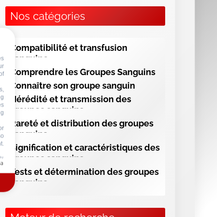
ng
Nos catégories
or
so
t.
Compatibilité et transfusion
 by
sanguine
Comprendre les Groupes Sanguins
Connaître son groupe sanguin
Hérédité et transmission des
groupes sanguins
Rareté et distribution des groupes
sanguins
Signification et caractéristiques des
groupes sanguins
Tests et détermination des groupes
sanguins