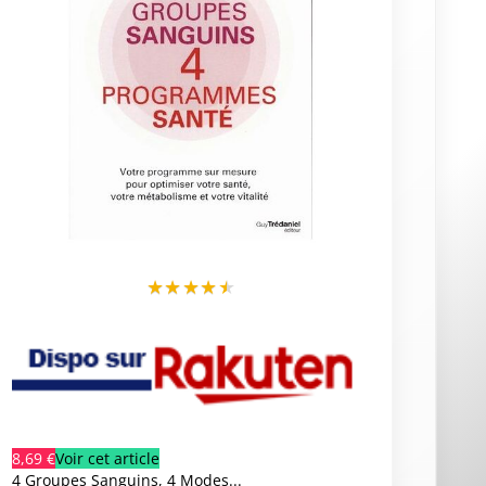
★
★
★
★
★
8,69 €
Voir cet article
4 Groupes Sanguins, 4 Modes...