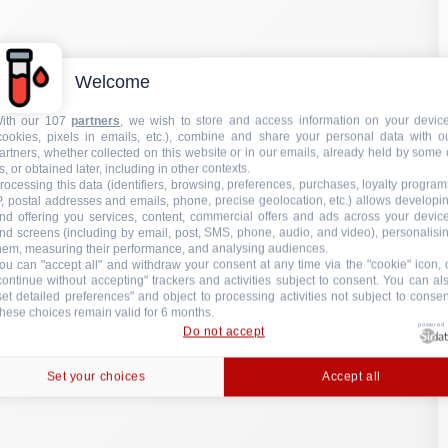
nd screens (including by email, post, SMS, phone, audio, and video), personalisi
hem, measuring their performance, and analysing audiences.
ou can "accept all" and withdraw your consent at any time via the "cookie" icon, 
continue without accepting" trackers and activities subject to consent. You can al
set detailed preferences" and object to processing activities not subject to consen
hese choices remain valid for 6 months.
powered
Do not accept
Set your choices
Accept all