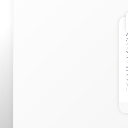
a
t
Y
"
"
T