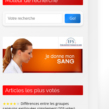
Moteur de recherche
Go!
Articles les plus votés
★
★
★
★
★
Différences entre les groupes
sanguins expliquées simplement (203 votes)