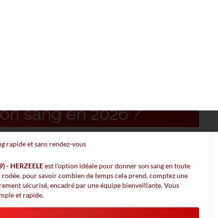
 HERZEELE
RE - (59) - HERZEELE
on sang en 2026 ?
9) - HERZEELE
est l'option idéale pour donner son sang en toute
ien rodée. pour savoir combien de temps cela prend, comptez une
ièrement sécurisé, encadré par une équipe bienveillante. Vous
mple et rapide.