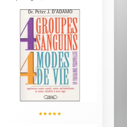
★
★
★
★
★