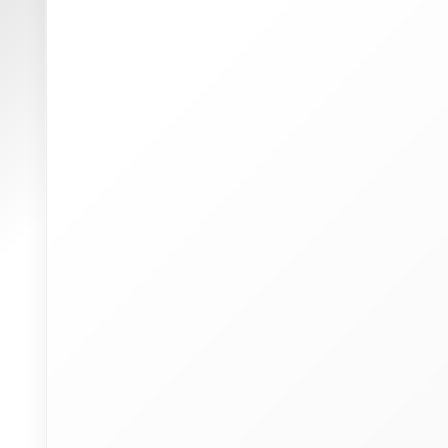
W
(
p
u
P
I
a