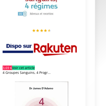
★
★
★
★
★
3,69 €
Voir cet article
4 Groupes Sanguins, 4 Progr...