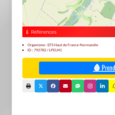
💉 Références
Organisme : EFS Haut de France-Normandie
ID : 792782 / LPEU41
🩸 Prend