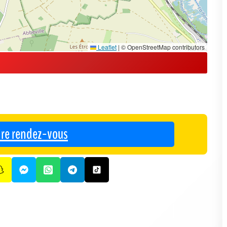
Leaflet
|
© OpenStreetMap contributors
re rendez-vous