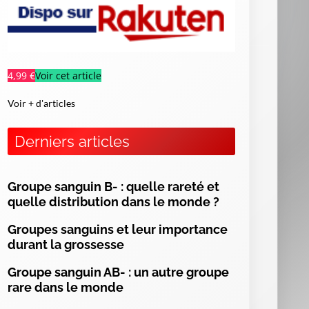
4,99 €
Voir cet article
Voir + d'articles
Derniers articles
Groupe sanguin B- : quelle rareté et
quelle distribution dans le monde ?
Groupes sanguins et leur importance
es
durant la grossesse
ur
of
Groupe sanguin AB- : un autre groupe
s,
rare dans le monde
ng
es