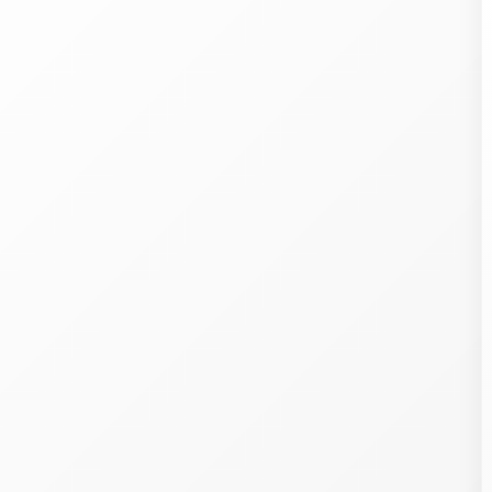
Welcome
ith our 107
partners
, we wish to store and access information on your devic
cookies, pixels in emails, etc.), combine and share your personal data with o
artners, whether collected on this website or in our emails, already held by some 
s, or obtained later, including in other contexts.
rocessing this data (identifiers, browsing, preferences, purchases, loyalty program
P, postal addresses and emails, phone, precise geolocation, etc.) allows developi
nd offering you services, content, commercial offers and ads across your devic