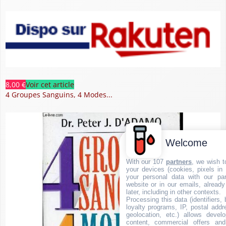
8,00 €
Voir cet article
4 Groupes Sanguins, 4 Modes...
Welcome
With our 107
partners
, we wish t
your devices (cookies, pixels in
your personal data with our par
website or in our emails, alread
later, including in other contexts.
Processing this data (identifiers,
loyalty programs, IP, postal add
geolocation, etc.) allows devel
content, commercial offers an