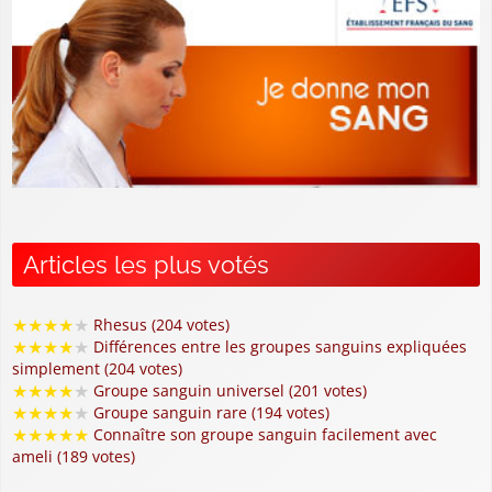
Articles les plus votés
★
★
★
★
★
Rhesus (204 votes)
★
★
★
★
★
Différences entre les groupes sanguins expliquées
simplement (204 votes)
★
★
★
★
★
Groupe sanguin universel (201 votes)
★
★
★
★
★
Groupe sanguin rare (194 votes)
★
★
★
★
★
Connaître son groupe sanguin facilement avec
ameli (189 votes)