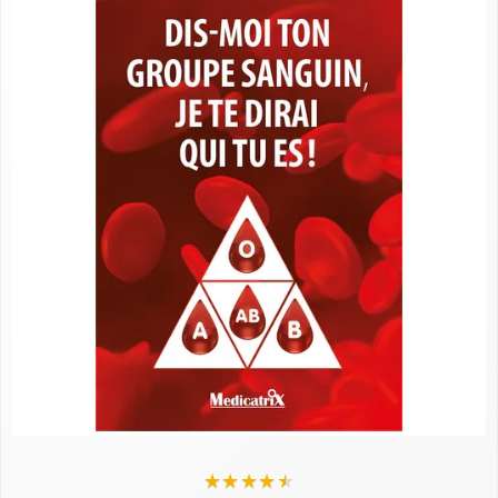
★
★
★
★
★