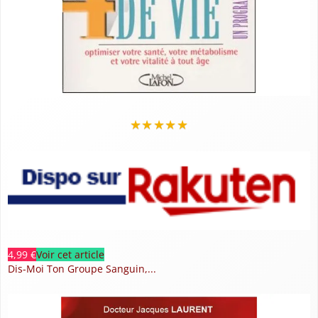
★
★
★
★
★
4,99 €
Voir cet article
Dis-Moi Ton Groupe Sanguin,...