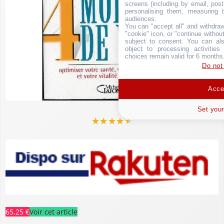
screens (including by email, pos
personalising them, measuring t
audiences.
You can "accept all" and withdraw
"cookie" icon, or "continue without
subject to consent. You can als
object to processing activitie
choices remain valid for 6 months
Do not
Accep
Set your
★
★
★
★
★
65,25 €
Voir cet article