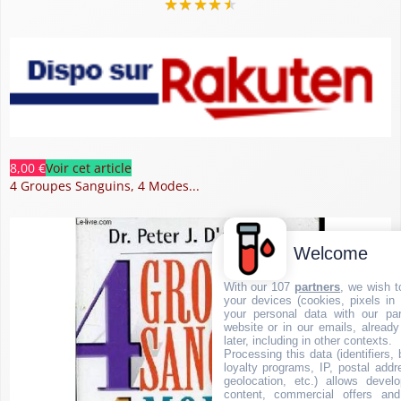
★
★
★
★
★
8,00 €
Voir cet article
4 Groupes Sanguins, 4 Modes...
Welcome
With our 107
partners
, we wish t
your devices (cookies, pixels in
your personal data with our par
website or in our emails, alread
later, including in other contexts.
Processing this data (identifiers,
loyalty programs, IP, postal add
geolocation, etc.) allows devel
content, commercial offers an