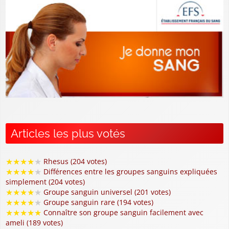
Articles les plus votés
★
★
★
★
★
Rhesus (204 votes)
★
★
★
★
★
Différences entre les groupes sanguins expliquées
simplement (204 votes)
★
★
★
★
★
Groupe sanguin universel (201 votes)
★
★
★
★
★
Groupe sanguin rare (194 votes)
★
★
★
★
★
Connaître son groupe sanguin facilement avec
ameli (189 votes)