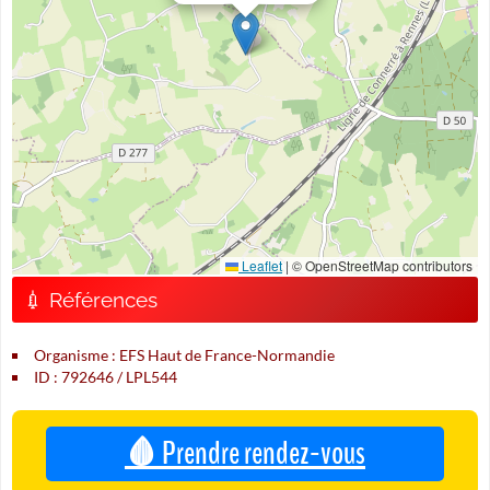
Leaflet
|
© OpenStreetMap contributors
💉 Références
Organisme : EFS Haut de France-Normandie
ID : 792646 / LPL544
🩸 Prendre rendez-vous