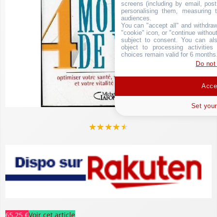
screens (including by email, pos
personalising them, measuring t
audiences.
You can "accept all" and withdraw
"cookie" icon, or "continue without
subject to consent. You can als
object to processing activitie
choices remain valid for 6 months
Do not
Accep
Set your
★
★
★
★
★
65,25 €
Voir cet article