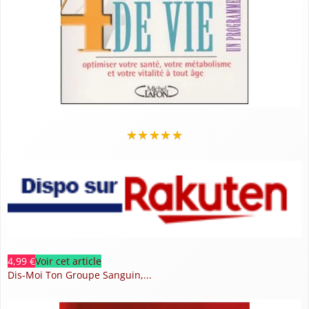
★
★
★
★
★
4,99 €
Voir cet article
Dis-Moi Ton Groupe Sanguin,...