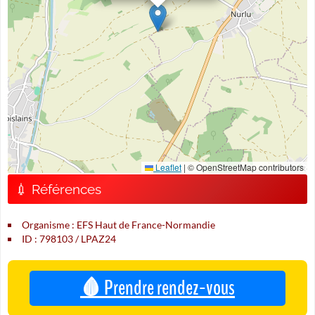
Leaflet
|
© OpenStreetMap contributors
💉 Références
Organisme : EFS Haut de France-Normandie
ID : 798103 / LPAZ24
🩸 Prendre rendez-vous