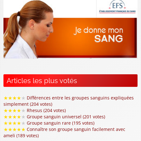
Articles les plus votés
★
★
★
★
★
Différences entre les groupes sanguins expliquées
simplement (204 votes)
★
★
★
★
★
Rhesus (204 votes)
★
★
★
★
★
Groupe sanguin universel (201 votes)
★
★
★
★
★
Groupe sanguin rare (195 votes)
★
★
★
★
★
Connaître son groupe sanguin facilement avec
ameli (189 votes)