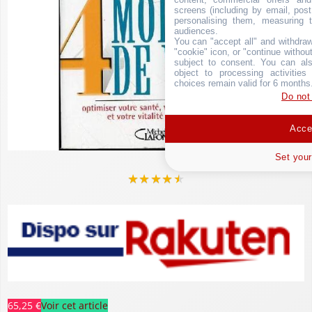
screens (including by email, pos
personalising them, measuring t
audiences.
You can "accept all" and withdraw
"cookie" icon, or "continue without
subject to consent. You can als
object to processing activitie
choices remain valid for 6 months
Do not
Accep
Set your
★
★
★
★
★
65,25 €
Voir cet article