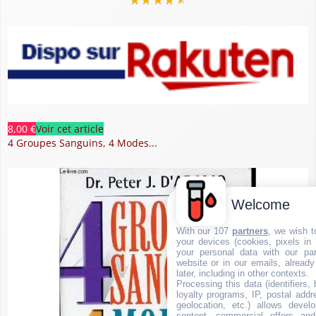
8,00 €
Voir cet article
4 Groupes Sanguins, 4 Modes...
Welcome
With our 107
partners
, we wish t
your devices (cookies, pixels in
your personal data with our par
website or in our emails, alread
later, including in other contexts.
Processing this data (identifiers,
loyalty programs, IP, postal add
geolocation, etc.) allows devel
content, commercial offers an