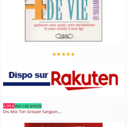
★
★
★
★
★
4,99 €
Voir cet article
Dis-Moi Ton Groupe Sanguin,...