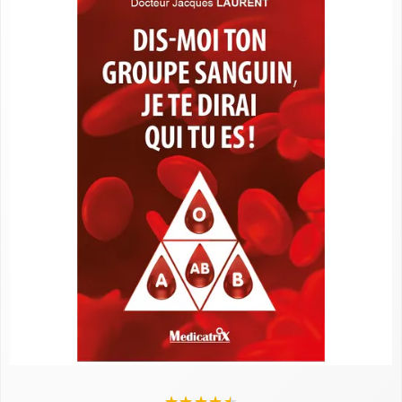
★
★
★
★
★