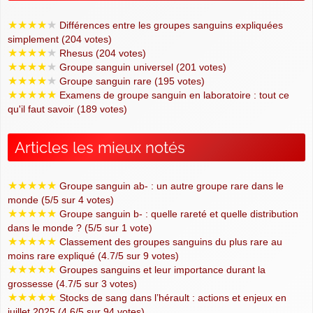
★
★
★
★
★
Différences entre les groupes sanguins expliquées
simplement (204 votes)
★
★
★
★
★
Rhesus (204 votes)
★
★
★
★
★
Groupe sanguin universel (201 votes)
★
★
★
★
★
Groupe sanguin rare (195 votes)
★
★
★
★
★
Examens de groupe sanguin en laboratoire : tout ce
qu'il faut savoir (189 votes)
Articles les mieux notés
★
★
★
★
★
Groupe sanguin ab- : un autre groupe rare dans le
monde (5/5 sur 4 votes)
★
★
★
★
★
Groupe sanguin b- : quelle rareté et quelle distribution
dans le monde ? (5/5 sur 1 vote)
★
★
★
★
★
Classement des groupes sanguins du plus rare au
moins rare expliqué (4.7/5 sur 9 votes)
★
★
★
★
★
Groupes sanguins et leur importance durant la
grossesse (4.7/5 sur 3 votes)
★
★
★
★
★
Stocks de sang dans l’hérault : actions et enjeux en
juillet 2025 (4.6/5 sur 94 votes)