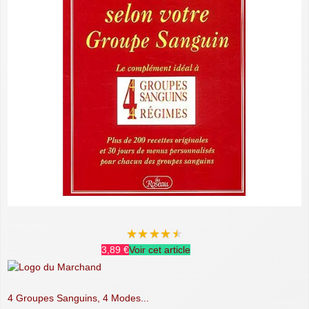
★
★
★
★
★
3,89 €
Voir cet article
4 Groupes Sanguins, 4 Modes...