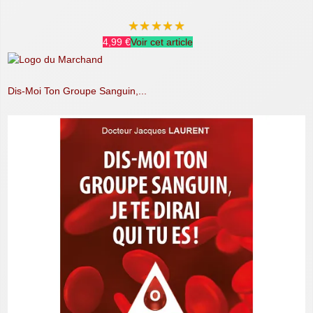
★
★
★
★
★
4,99 €
Voir cet article
Dis-Moi Ton Groupe Sanguin,...