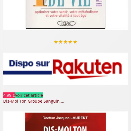
★
★
★
★
★
4,99 €
Voir cet article
Dis-Moi Ton Groupe Sanguin,...