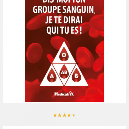
★
★
★
★
★