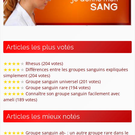
Articles les plus votés
★
★
★
★
★
Rhesus (204 votes)
★
★
★
★
★
Différences entre les groupes sanguins expliquées
simplement (204 votes)
★
★
★
★
★
Groupe sanguin universel (201 votes)
★
★
★
★
★
Groupe sanguin rare (194 votes)
★
★
★
★
★
Connaître son groupe sanguin facilement avec
ameli (189 votes)
Articles les mieux notés
★
★
★
★
★
Groupe sanguin ab- : un autre groupe rare dans le