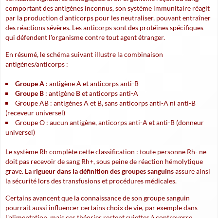
comportant des antigènes inconnus, son système immunitaire réagit
par la production d'anticorps pour les neutraliser, pouvant entraîner
des réactions sévères.
Les anticorps
sont des protéines spécifiques
qui défendent l'organisme contre tout agent étranger.
En résumé, le schéma suivant illustre la combinaison
antigènes/anticorps :
Groupe A
: antigène A et anticorps anti-B
Groupe B
: antigène B et anticorps anti-A
Groupe AB : antigènes A et B, sans anticorps anti-A ni anti-B
(receveur universel)
Groupe O : aucun antigène, anticorps anti-A et anti-B (donneur
universel)
Le système Rh complète cette classification : toute personne Rh- ne
doit pas recevoir de sang Rh+, sous peine de réaction hémolytique
grave.
La rigueur dans la définition des groupes sanguins
assure ainsi
la sécurité lors des transfusions et procédures médicales.
Certains avancent que la connaissance de son groupe sanguin
pourrait aussi influencer certains choix de vie, par exemple dans
l'alimentation, mais ces théories restent sujettes à controverse.