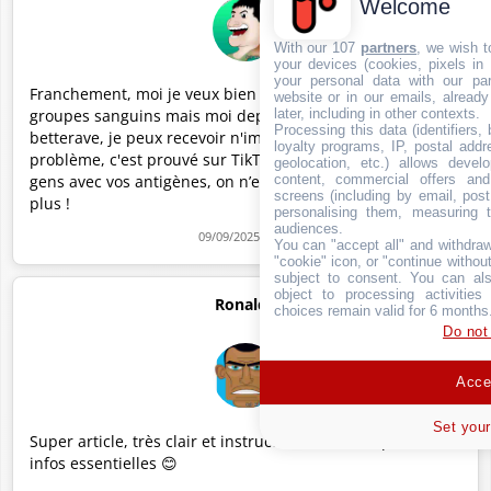
Welcome
With our 107
partners
, we wish t
your devices (cookies, pixels in
your personal data with our par
Franchement, moi je veux bien croire vos histoires de
website or in our emails, alread
groupes sanguins mais moi depuis que je bois du jus de
later, including in other contexts.
Processing this data (identifiers,
betterave, je peux recevoir n'importe quel sang sans
loyalty programs, IP, postal add
problème, c'est prouvé sur TikTok ! Arrêtez de stresser les
geolocation, etc.) allows devel
gens avec vos antigènes, on n’est pas des vampires non
content, commercial offers an
screens (including by email, pos
plus !
personalising them, measuring t
audiences.
09/09/2025 00:04
You can "accept all" and withdraw
"cookie" icon, or "continue without
subject to consent. You can als
object to processing activitie
Ronaldo
choices remain valid for 6 months
Do not
Accep
Set your
Super article, très clair et instructif ! 🩸👏 Merci pour ces
infos essentielles 😊