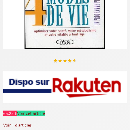
★
★
★
★
★
65,25 €
Voir cet article
Voir + d'articles